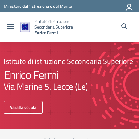
Vai ai contenuti
Vai al menu di navigazione
Vai al footer
Ministero dell'Istruzione e del Merito
Istituto di istruzione
Secondaria Superiore
Enrico Fermi
Istituto di istruzione Secondaria Superiore
Enrico Fermi
Via Merine 5, Lecce (Le)
Vai alla scuola