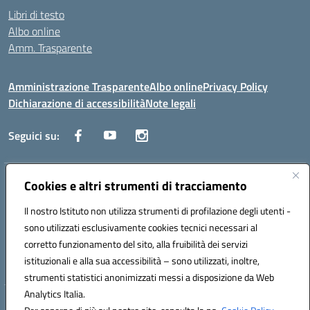
Libri di testo
Albo online
Amm. Trasparente
Amministrazione Trasparente
Albo online
Privacy Policy
Dichiarazione di accessibilità
Note legali
Seguici su:
Cookies e altri strumenti di tracciamento
Indirizzo:
Lecce
Centralino:
+39 0832 236311
Email:
leis03400t@istruzione.it
Il nostro Istituto non utilizza strumenti di profilazione degli utenti -
Posta elettronica certificata (PEC):
leis03400t@pec.istruzione.it
sono utilizzati esclusivamente cookies tecnici necessari al
Codice fiscale: 80010750752
corretto funzionamento del sito, alla fruibilità dei servizi
Codice meccanografico:
leis03400t
istituzionali e alla sua accessibilità – sono utilizzati, inoltre,
strumenti statistici anonimizzati messi a disposizione da Web
Analytics Italia.
Hosting & Powered by 3D Solution S.r.l.