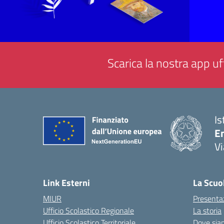
Scarica la nostra app uff
Is
E
Vi
— 
Link Esterni
La Scuo
MIUR
Presenta
Ufficio Scolastico Regionale
La storia
Ufficio Scolastico Territoriale
Dove sia