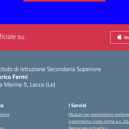
iciale su:
App
tituto di istruzione Secondaria Superiore
nrico Fermi
a Merine 5, Lecce (Le)
Visita la pagina iniziale della scuola
la
I Servizi
zione
Modulo per espressione prefere
inserimento classi prime a.s. 2
mo
Personale scolastico