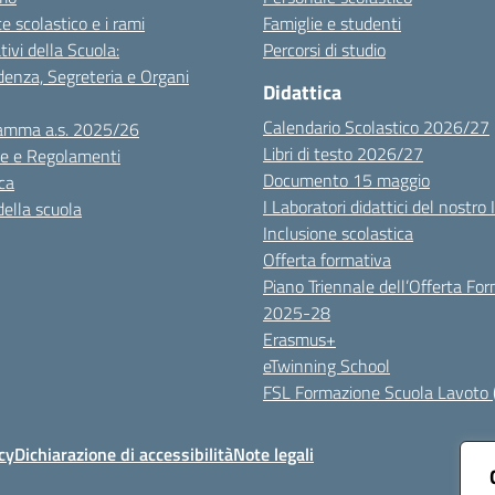
te scolastico e i rami
Famiglie e studenti
tivi della Scuola:
Percorsi di studio
denza, Segreteria e Organi
Didattica
Calendario Scolastico 2026/27
amma a.s. 2025/26
Libri di testo 2026/27
e e Regolamenti
Documento 15 maggio
ca
I Laboratori didattici del nostro 
della scuola
Inclusione scolastica
Offerta formativa
Piano Triennale dell’Offerta Fo
2025-28
Erasmus+
eTwinning School
FSL Formazione Scuola Lavoto 
cy
Dichiarazione di accessibilità
Note legali