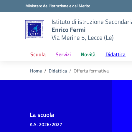
Vai ai contenuti
Vai al menu di navigazione
Vai al footer
Ministero dell'Istruzione e del Merito
Istituto di istruzione Secondar
Enrico Fermi
Via Merine 5, Lecce (Le)
Scuola
Servizi
Novità
Didattica
Home
Didattica
Offerta formativa
La scuola
A.S. 2026/2027