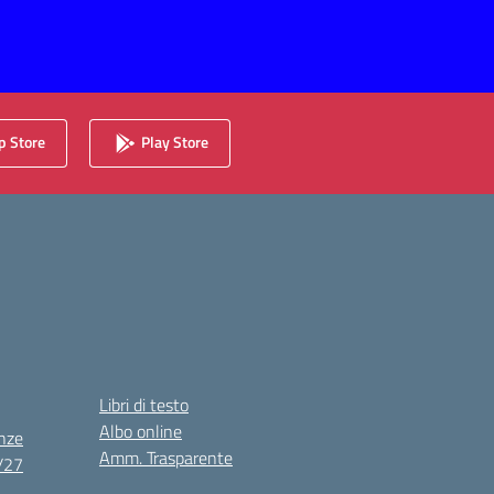
 Store
Play Store
Libri di testo
Albo online
nze
Amm. Trasparente
6/27