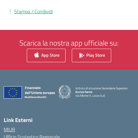
Stampa / Condividi
Scarica la nostra app ufficiale su:
App Store
Play Store
Istituto di istruzione Secondaria Superiore
Enrico Fermi
Via Merine 5, Lecce (Le)
— Visita la pagina iniziale della scuola
Link Esterni
MIUR
Ufficio Scolastico Regionale