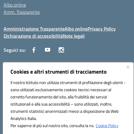
Albo online
Amm. Trasparente
Amministrazione Trasparente
Albo online
Privacy Policy
Dichiarazione di accessibilità
Note legali
Seguici su:
Indirizzo:
Cookies e altri strumenti di tracciamento
Lecce
Centralino:
+39 0832 236311
Email:
leis03400t@istruzione.it
Il nostro Istituto non utilizza strumenti di profilazione degli utenti -
Posta elettronica certificata (PEC):
leis03400t@pec.istruzione.it
sono utilizzati esclusivamente cookies tecnici necessari al
Codice fiscale: 80010750752
corretto funzionamento del sito, alla fruibilità dei servizi
Codice meccanografico:
leis03400t
istituzionali e alla sua accessibilità – sono utilizzati, inoltre,
strumenti statistici anonimizzati messi a disposizione da Web
Analytics Italia.
Hosting & Powered by 3D Solution S.r.l.
Per saperne di più sul nostro sito, consulta la ns.
Cookie Policy
Concept & Design by Designers Italia