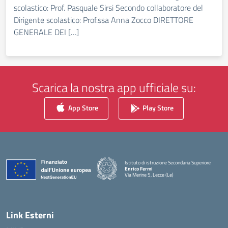
scolastico: Prof. Pasquale Sirsi Secondo collaboratore del
Dirigente scolastico: Prof.ssa Anna Zocco DIRETTORE
GENERALE DEI […]
Scarica la nostra app ufficiale su:
App Store
Play Store
Istituto di istruzione Secondaria Superiore
Enrico Fermi
Via Merine 5, Lecce (Le)
— Visita la pagina iniziale della scuola
Link Esterni