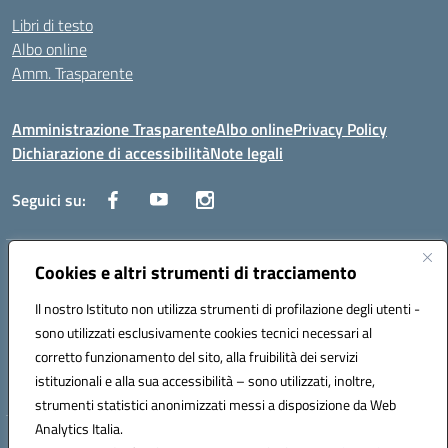
Libri di testo
Albo online
Amm. Trasparente
Amministrazione Trasparente
Albo online
Privacy Policy
Dichiarazione di accessibilità
Note legali
Seguici su:
Indirizzo:
Cookies e altri strumenti di tracciamento
Lecce
Centralino:
+39 0832 236311
Email:
leis03400t@istruzione.it
Il nostro Istituto non utilizza strumenti di profilazione degli utenti -
Posta elettronica certificata (PEC):
leis03400t@pec.istruzione.it
sono utilizzati esclusivamente cookies tecnici necessari al
Codice fiscale: 80010750752
corretto funzionamento del sito, alla fruibilità dei servizi
Codice meccanografico:
leis03400t
istituzionali e alla sua accessibilità – sono utilizzati, inoltre,
strumenti statistici anonimizzati messi a disposizione da Web
Analytics Italia.
Hosting & Powered by 3D Solution S.r.l.