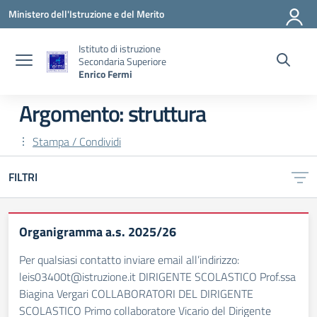
Vai ai contenuti
Vai al menu di navigazione
Vai al footer
Ministero dell'Istruzione e del Merito
Istituto di istruzione
Secondaria Superiore
Enrico Fermi
Argomento: struttura
Stampa / Condividi
FILTRI
Organigramma a.s. 2025/26
Per qualsiasi contatto inviare email all’indirizzo:
leis03400t@istruzione.it DIRIGENTE SCOLASTICO Prof.ssa
Biagina Vergari COLLABORATORI DEL DIRIGENTE
SCOLASTICO Primo collaboratore Vicario del Dirigente