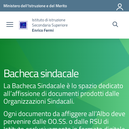
Vai ai contenuti
Vai al menu di navigazione
Vai al footer
Ministero dell'Istruzione e del Merito
Istituto di istruzione
Secondaria Superiore
Enrico Fermi
Bacheca sindacale
La Bacheca Sindacale è lo spazio dedicato
all’affissione di documenti prodotti dalle
Organizzazioni Sindacali.
Ogni documento da affiggere all’Albo deve
pervenire dalle OO.SS. o dalle RSU di