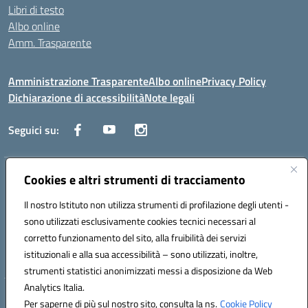
Libri di testo
Albo online
Amm. Trasparente
Amministrazione Trasparente
Albo online
Privacy Policy
Dichiarazione di accessibilità
Note legali
Seguici su:
Indirizzo:
Cookies e altri strumenti di tracciamento
Lecce
Centralino:
+39 0832 236311
Email:
leis03400t@istruzione.it
Il nostro Istituto non utilizza strumenti di profilazione degli utenti -
Posta elettronica certificata (PEC):
leis03400t@pec.istruzione.it
sono utilizzati esclusivamente cookies tecnici necessari al
Codice fiscale: 80010750752
corretto funzionamento del sito, alla fruibilità dei servizi
Codice meccanografico:
leis03400t
istituzionali e alla sua accessibilità – sono utilizzati, inoltre,
strumenti statistici anonimizzati messi a disposizione da Web
Analytics Italia.
Hosting & Powered by 3D Solution S.r.l.
Per saperne di più sul nostro sito, consulta la ns.
Cookie Policy