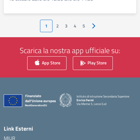
1
2
3
4
5
Pagina successiva
Scarica la nostra app ufficiale su:
App Store
Play Store
Istituto di istruzione Secondaria Superiore
Enrico Fermi
Via Merine 5, Lecce (Le)
— Visita la pagina iniziale della scuola
Link Esterni
MIUR