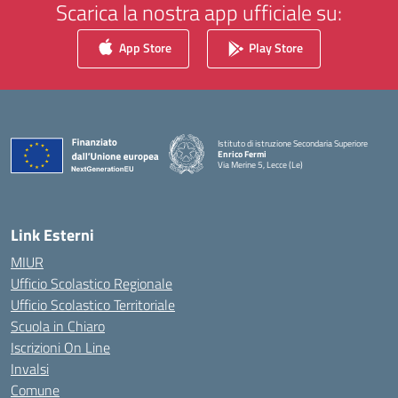
Scarica la nostra app ufficiale su:
App Store
Play Store
Istituto di istruzione Secondaria Superiore
Enrico Fermi
Via Merine 5, Lecce (Le)
— Visita la pagina iniziale della scuola
Link Esterni
MIUR
Ufficio Scolastico Regionale
Ufficio Scolastico Territoriale
Scuola in Chiaro
Iscrizioni On Line
Invalsi
Comune