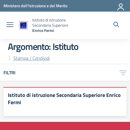
Vai ai contenuti
Vai al menu di navigazione
Vai al footer
Ministero dell'Istruzione e del Merito
Istituto di istruzione
Secondaria Superiore
Enrico Fermi
Argomento: Istituto
Stampa / Condividi
FILTRI
Istituto di istruzione Secondaria Superiore Enrico
Fermi