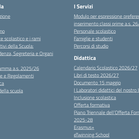
la
I Servizi
zione
Modulo per espressione prefere
inserimento classi prime a.s. 2
mo
Personale scolastico
te scolastico e i rami
Famiglie e studenti
tivi della Scuola:
Percorsi di studio
denza, Segreteria e Organi
Didattica
Calendario Scolastico 2026/27
amma a.s. 2025/26
Libri di testo 2026/27
e e Regolamenti
Documento 15 maggio
ca
I Laboratori didattici del nostro 
della scuola
Inclusione scolastica
Offerta formativa
Piano Triennale dell’Offerta Fo
2025-28
Erasmus+
eTwinning School