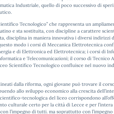
ormatica Industriale, quello di poco successivo di spe
utico.
eo Scientifico Tecnologico” che rappresenta un ampliame
 Latino e sta sostituita, con discipline a carattere sc
, disciplina in maniera innovativa i diversi indirizzi d
 In questo modo i corsi di Meccanica Elettrotecnica con
rgia e di Elettronica ed Elettrotecnica; i corsi di In
nformatica e Telecomunicazioni; il corso di Tecnico 
 Liceo Scientifico Tecnologico confluisce nel nuovo ind
lineati dalla riforma, ogni giovane può trovare il corso
ribuendo allo sviluppo economico alla crescita dell’in
ientifico-tecnologica del liceo corrispondono all’offe
to culturale certo per la città di Lecce e per l’intera
con l’impegno di tutti. ma soprattutto con l’impegno d