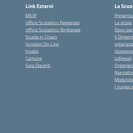
Link Esterni
La Scuo
MIUR
Presenta
Ufficio Scolastico Regionale
La storia
Ufficio Scolastico Territoriale
Dove sia
Scuola in Chiaro
Il Dirigen
Iscrizioni On Line
organizza
Invalsi
Vicepresi
Comune
collegiali
Sala Docenti
Organigr
Normativ
Modulisti
I numeri 