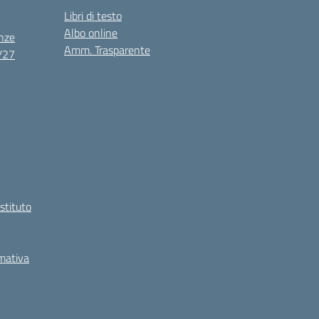
Libri di testo
Albo online
nze
Amm. Trasparente
6/27
Istituto
rmativa