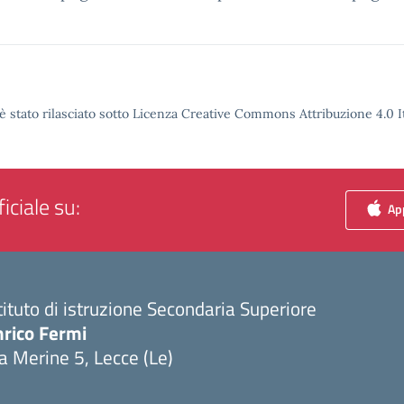
è stato rilasciato sotto Licenza Creative Commons Attribuzione 4.0 It
iciale su:
App
tituto di istruzione Secondaria Superiore
nrico Fermi
a Merine 5, Lecce (Le)
Visita la pagina iniziale della scuola