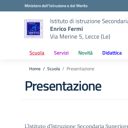
Vai ai contenuti
Vai al menu di navigazione
Vai al footer
Ministero dell'Istruzione e del Merito
Istituto di istruzione Secondar
Enrico Fermi
Via Merine 5, Lecce (Le)
Scuola
Servizi
Novità
Didattica
Home
Scuola
Presentazione
Presentazione
L’Istituto d’Istruzione Secondaria Superiore