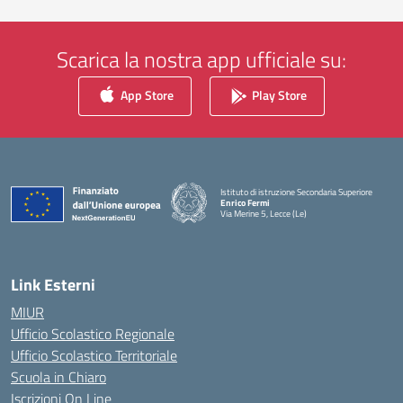
Scarica la nostra app ufficiale su:
App Store
Play Store
Istituto di istruzione Secondaria Superiore
Enrico Fermi
Via Merine 5, Lecce (Le)
— Visita la pagina iniziale della scuola
Link Esterni
MIUR
Ufficio Scolastico Regionale
Ufficio Scolastico Territoriale
Scuola in Chiaro
Iscrizioni On Line