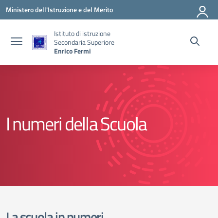
Vai ai contenuti
Vai al menu di navigazione
Vai al footer
Ministero dell'Istruzione e del Merito
Istituto di istruzione
Secondaria Superiore
Enrico Fermi
I numeri della Scuola
La scuola in numeri