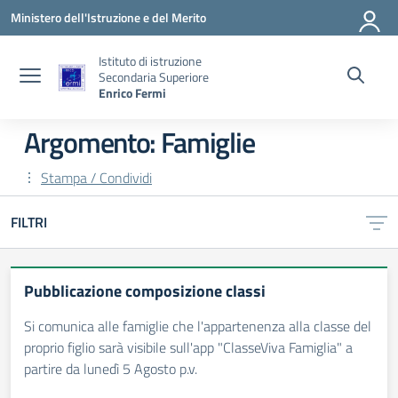
Vai ai contenuti
Vai al menu di navigazione
Vai al footer
Ministero dell'Istruzione e del Merito
Istituto di istruzione
Secondaria Superiore
Enrico Fermi
Argomento: Famiglie
Stampa / Condividi
FILTRI
Pubblicazione composizione classi
Si comunica alle famiglie che l'appartenenza alla classe del
proprio figlio sarà visibile sull'app "ClasseViva Famiglia" a
partire da lunedì 5 Agosto p.v.