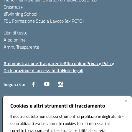
Erasmus+
eTwinning School
FSL Formazione Scuola Lavoto (ex PCTO)
Libri di testo
Albo online
Amm. Trasparente
Amministrazione Trasparente
Albo online
Privacy Policy
Dichiarazione di accessibilità
Note legali
Seguici su:
Indirizzo:
Cookies e altri strumenti di tracciamento
Lecce
Centralino:
+39 0832 236311
Email:
leis03400t@istruzione.it
Il nostro Istituto non utilizza strumenti di profilazione degli utenti -
Posta elettronica certificata (PEC):
leis03400t@pec.istruzione.it
sono utilizzati esclusivamente cookies tecnici necessari al
Codice fiscale: 80010750752
corretto funzionamento del sito, alla fruibilità dei servizi