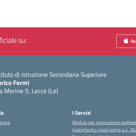
iciale su:
App
tituto di istruzione Secondaria Superiore
nrico Fermi
a Merine 5, Lecce (Le)
Visita la pagina iniziale della scuola
la
I Servizi
zione
Modulo per espressione prefere
inserimento classi prime a.s. 2