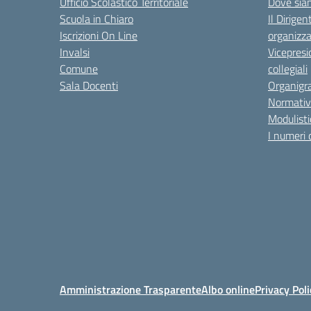
Ufficio Scolastico Territoriale
Dove sia
Scuola in Chiaro
Il Dirigen
Iscrizioni On Line
organizza
Invalsi
Vicepresi
Comune
collegiali
Sala Docenti
Organigr
Normativ
Modulisti
I numeri 
Amministrazione Trasparente
Albo online
Privacy Poli