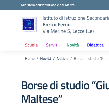
Vai ai contenuti
Vai al menu di navigazione
Vai al footer
Ministero dell'Istruzione e del Merito
Istituto di istruzione Secondar
Enrico Fermi
Via Merine 5, Lecce (Le)
Scuola
Servizi
Novità
Didattica
Home
Novità
Notizie
Borse di studio “Giul
Borse di studio “Giu
Maltese”