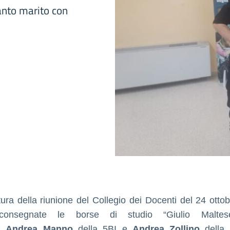
anto marito con
tura della riunione del Collegio dei Docenti del 24 otto
consegnate le borse di studio “Giulio Maltes
ti
Andrea Manno
della 5BI e
Andrea Zollino
della