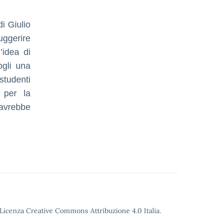
di Giulio
uggerire
’idea di
ogli una
studenti
 per la
 avrebbe
o Licenza Creative Commons Attribuzione 4.0 Italia.