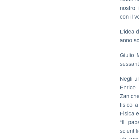
nostro 
con il v
L’idea d
anno sc
Giulio 
sessanta 
Negli ul
Enrico
Zaniche
fisico 
Fisica e
“Il pap
scienti