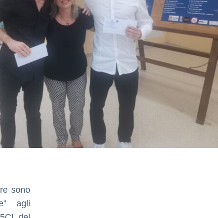
bre sono
e” agli
 5CI del