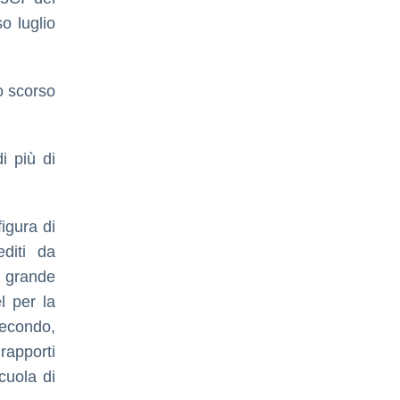
o luglio
lo scorso
i più di
figura di
diti da
l grande
l per la
 secondo,
rapporti
cuola di