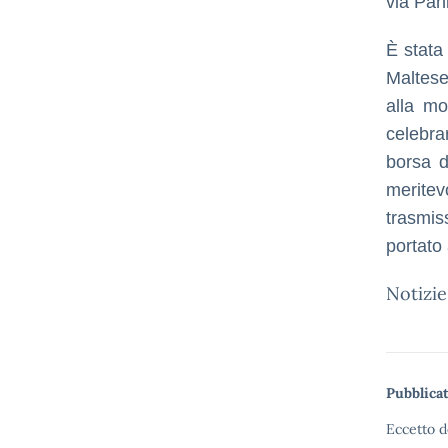
via Pan
È stata 
Maltese
alla mo
celebra
borsa d
merite
trasmis
portato
Notizi
Pubblicat
Eccetto d