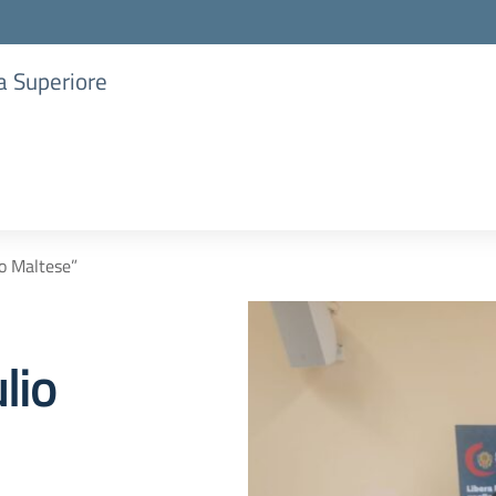
ia Superiore
io Maltese”
lio