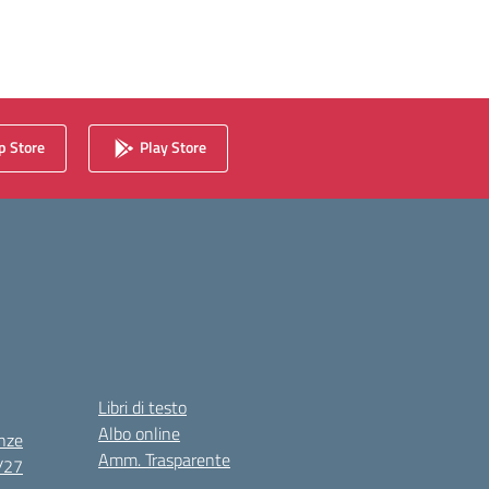
 Store
Play Store
Libri di testo
Albo online
nze
Amm. Trasparente
6/27