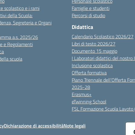
mo
Personale scolastico
te scolastico e i rami
Famiglie e studenti
tivi della Scuola:
Percorsi di studio
denza, Segreteria e Organi
Didattica
Calendario Scolastico 2026/27
amma a.s. 2025/26
Libri di testo 2026/27
e e Regolamenti
Documento 15 maggio
ca
I Laboratori didattici del nostro 
della scuola
Inclusione scolastica
Offerta formativa
Piano Triennale dell’Offerta Fo
2025-28
Erasmus+
eTwinning School
FSL Formazione Scuola Lavoto 
cy
Dichiarazione di accessibilità
Note legali