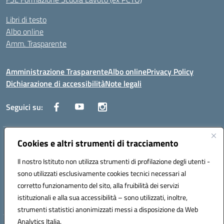
Libri di testo
Albo online
Amm. Trasparente
Amministrazione Trasparente
Albo online
Privacy Policy
Dichiarazione di accessibilità
Note legali
Seguici su:
Indirizzo:
Cookies e altri strumenti di tracciamento
Lecce
Centralino:
+39 0832 236311
Email:
leis03400t@istruzione.it
Il nostro Istituto non utilizza strumenti di profilazione degli utenti -
Posta elettronica certificata (PEC):
leis03400t@pec.istruzione.it
sono utilizzati esclusivamente cookies tecnici necessari al
Codice fiscale: 80010750752
corretto funzionamento del sito, alla fruibilità dei servizi
Codice meccanografico:
leis03400t
istituzionali e alla sua accessibilità – sono utilizzati, inoltre,
strumenti statistici anonimizzati messi a disposizione da Web
Analytics Italia.