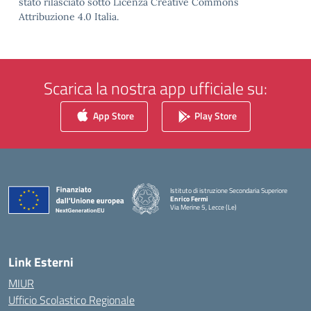
stato rilasciato sotto Licenza Creative Commons
Attribuzione 4.0 Italia.
Scarica la nostra app ufficiale su:
App Store
Play Store
Istituto di istruzione Secondaria Superiore
Enrico Fermi
Via Merine 5, Lecce (Le)
— Visita la pagina iniziale della scuola
Link Esterni
MIUR
Ufficio Scolastico Regionale