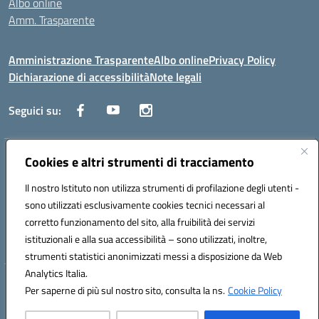
Albo online
Amm. Trasparente
Amministrazione Trasparente
Albo online
Privacy Policy
Dichiarazione di accessibilità
Note legali
Seguici su:
Indirizzo:
Cookies e altri strumenti di tracciamento
Lecce
Centralino:
+39 0832 236311
Email:
leis03400t@istruzione.it
Il nostro Istituto non utilizza strumenti di profilazione degli utenti -
Posta elettronica certificata (PEC):
leis03400t@pec.istruzione.it
sono utilizzati esclusivamente cookies tecnici necessari al
Codice fiscale: 80010750752
corretto funzionamento del sito, alla fruibilità dei servizi
Codice meccanografico:
leis03400t
istituzionali e alla sua accessibilità – sono utilizzati, inoltre,
strumenti statistici anonimizzati messi a disposizione da Web
Analytics Italia.
Hosting & Powered by 3D Solution S.r.l.
Per saperne di più sul nostro sito, consulta la ns.
Cookie Policy
Concept & Design by Designers Italia