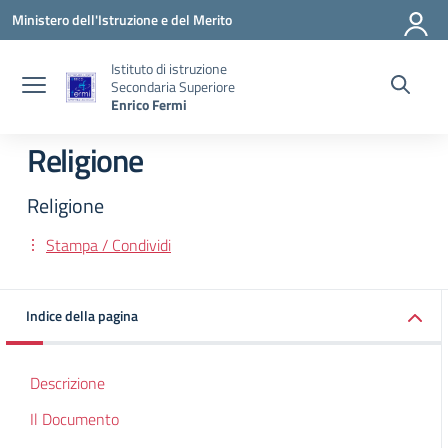
Vai ai contenuti
Vai al menu di navigazione
Vai al footer
Ministero dell'Istruzione e del Merito
Istituto di istruzione
Secondaria Superiore
Enrico Fermi
Religione
Religione
Stampa / Condividi
Indice della pagina
Descrizione
Il Documento