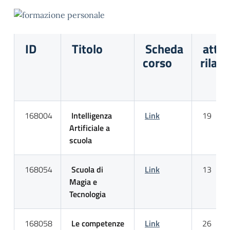
ID
Titolo
Scheda
attes
corso
rilasc
168004
Intelligenza
Link
19
Artificiale a
scuola
168054
Scuola di
Link
13
Magia e
Tecnologia
168058
Le competenze
Link
26