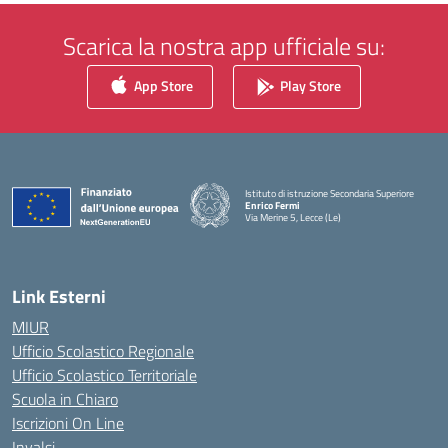
Scarica la nostra app ufficiale su:
App Store
Play Store
Istituto di istruzione Secondaria Superiore
Enrico Fermi
Via Merine 5, Lecce (Le)
— Visita la pagina iniziale della scuola
Link Esterni
MIUR
Ufficio Scolastico Regionale
Ufficio Scolastico Territoriale
Scuola in Chiaro
Iscrizioni On Line
Invalsi