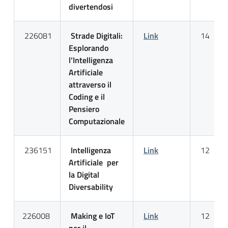
divertendosi
226081
Strade Digitali:
Link
14
Esplorando
l’Intelligenza
Artificiale
attraverso il
Coding e il
Pensiero
Computazionale
236151
Intelligenza
Link
12
Artificiale
per
la Digital
Diversability
226008
Making e IoT
Link
12