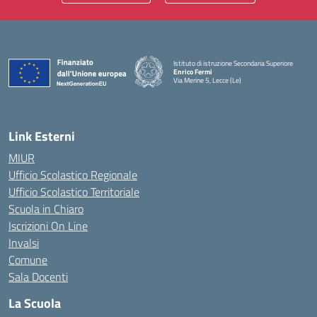
Istituto di istruzione Secondaria Superiore
Enrico Fermi
Via Merine 5, Lecce (Le)
— Visita la pagina iniziale della scuola
Link Esterni
MIUR
Ufficio Scolastico Regionale
Ufficio Scolastico Territoriale
Scuola in Chiaro
Iscrizioni On Line
Invalsi
Comune
Sala Docenti
La Scuola