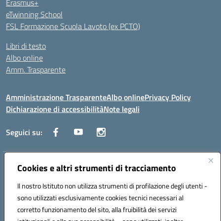
Erasmus+
eTwinning School
FSL Formazione Scuola Lavoto (ex PCTO)
Libri di testo
Albo online
Amm. Trasparente
Amministrazione Trasparente
Albo online
Privacy Policy
Dichiarazione di accessibilità
Note legali
Seguici su:
Indirizzo:
Cookies e altri strumenti di tracciamento
Lecce
Centralino:
+39 0832 236311
Email:
leis03400t@istruzione.it
Il nostro Istituto non utilizza strumenti di profilazione degli utenti -
Posta elettronica certificata (PEC):
leis03400t@pec.istruzione.it
sono utilizzati esclusivamente cookies tecnici necessari al
Codice fiscale: 80010750752
corretto funzionamento del sito, alla fruibilità dei servizi
Codice meccanografico:
leis03400t