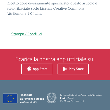
Eccetto dove diversamente specificato, questo articolo è
stato rilasciato sotto Licenza Creative Commons
Attribuzione 4.0 Italia.
Stampa / Condividi
Scarica la nostra app ufficiale su:
App Store
Play Store
Istituto di istruzione Secondaria Superiore
Enrico Fermi
Via Merine 5, Lecce (Le)
— Visita la pagina iniziale della scuola