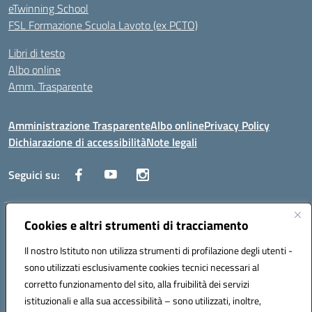
eTwinning School
FSL Formazione Scuola Lavoto (ex PCTO)
Libri di testo
Albo online
Amm. Trasparente
Amministrazione Trasparente
Albo online
Privacy Policy
Dichiarazione di accessibilità
Note legali
Seguici su:
Indirizzo:
Cookies e altri strumenti di tracciamento
Lecce
Centralino:
+39 0832 236311
Email:
leis03400t@istruzione.it
Il nostro Istituto non utilizza strumenti di profilazione degli utenti -
Posta elettronica certificata (PEC):
leis03400t@pec.istruzione.it
sono utilizzati esclusivamente cookies tecnici necessari al
Codice fiscale: 80010750752
corretto funzionamento del sito, alla fruibilità dei servizi
Codice meccanografico:
leis03400t
istituzionali e alla sua accessibilità – sono utilizzati, inoltre,