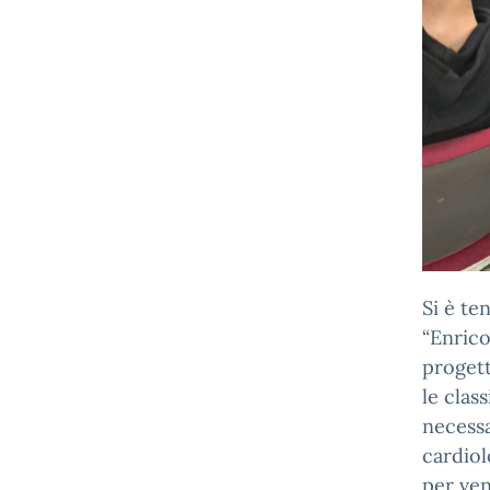
Si è te
“Enrico
progett
le clas
necessa
cardiol
per ven