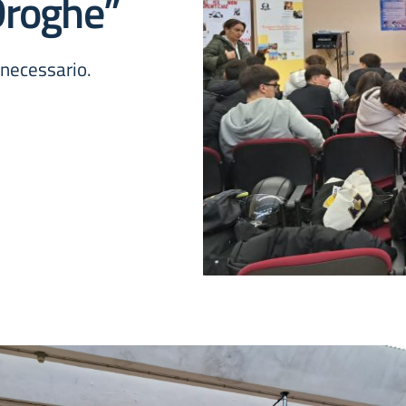
Droghe”
 necessario.