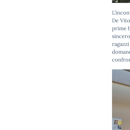
L’incon
De Vito
prime b
sincero
ragazz
domand
confron