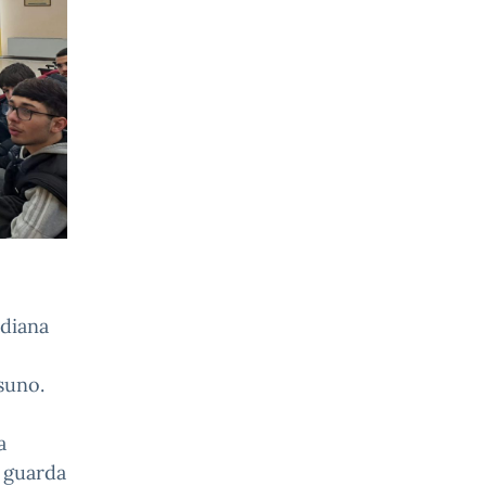
idiana
suno.
a
 guarda