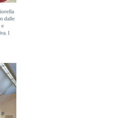
iorella
n dalle
 e
va. I