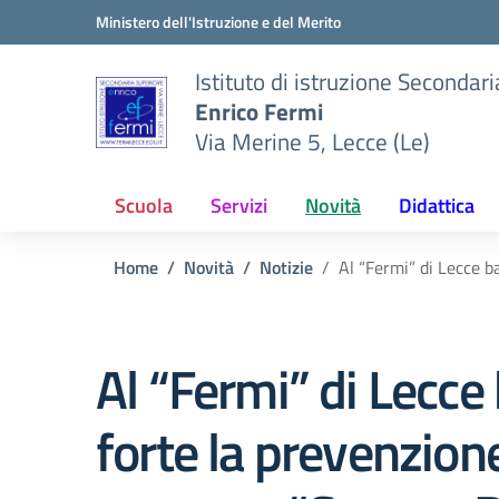
Vai ai contenuti
Vai al menu di navigazione
Vai al footer
Ministero dell'Istruzione e del Merito
Istituto di istruzione Secondar
Enrico Fermi
Via Merine 5, Lecce (Le)
Scuola
Servizi
Novità
Didattica
Home
Novità
Notizie
Al “Fermi” di Lecce b
Al “Fermi” di Lecce
forte la prevenzione: