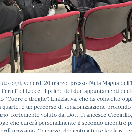
nuto oggi, venerdì 20 marzo, presso l’Aula Magna dell’I.
 Fermi” di Lecce, il primo dei due appuntamenti dedic
o “Cuore e droghe”. L’iniziativa, che ha coinvolto oggi
si quarte, è un percorso di sensibilizzazione profondo
rio, fortemente voluto dal Dott. Francesco Ciccirillo
ogo che curerà personalmente il secondo incontro p
erdì prossimo, 27 marzo, dedicato a tutte le classi te