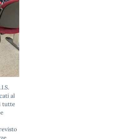
I.S.
ati al
 tutte
 e
,
revisto
rze.