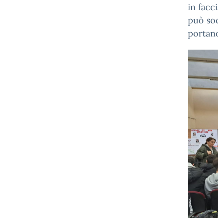
in facc
può soc
portano