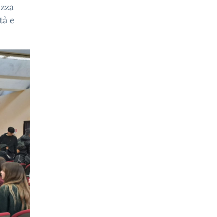
ezza
tà e