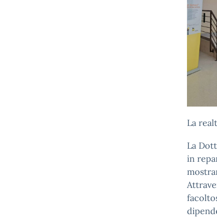
La real
La Dott
in repa
mostra
Attrave
facolto
dipend