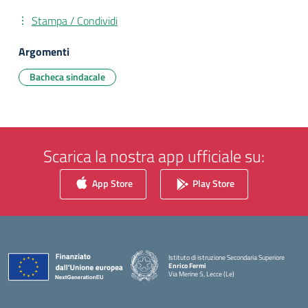
Stampa / Condividi
Argomenti
Bacheca sindacale
Scarica la nostra app ufficiale su:
App Store
Play Store
Istituto di istruzione Secondaria Superiore
Enrico Fermi
Via Merine 5, Lecce (Le)
— Visita la pagina iniziale della scuola