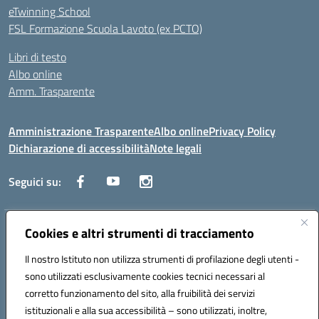
eTwinning School
FSL Formazione Scuola Lavoto (ex PCTO)
Libri di testo
Albo online
Amm. Trasparente
Amministrazione Trasparente
Albo online
Privacy Policy
Dichiarazione di accessibilità
Note legali
Seguici su:
Indirizzo:
Cookies e altri strumenti di tracciamento
Lecce
Centralino:
+39 0832 236311
Email:
leis03400t@istruzione.it
Il nostro Istituto non utilizza strumenti di profilazione degli utenti -
Posta elettronica certificata (PEC):
leis03400t@pec.istruzione.it
sono utilizzati esclusivamente cookies tecnici necessari al
Codice fiscale: 80010750752
corretto funzionamento del sito, alla fruibilità dei servizi
Codice meccanografico:
leis03400t
istituzionali e alla sua accessibilità – sono utilizzati, inoltre,