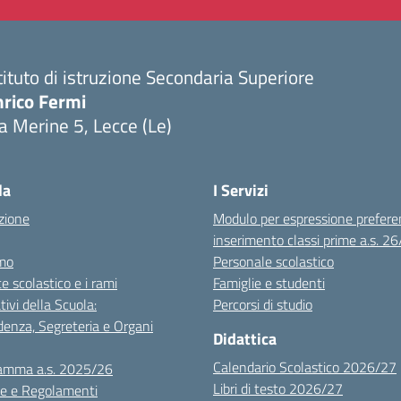
tituto di istruzione Secondaria Superiore
nrico Fermi
a Merine 5, Lecce (Le)
Visita la pagina iniziale della scuola
la
I Servizi
zione
Modulo per espressione prefere
inserimento classi prime a.s. 2
mo
Personale scolastico
te scolastico e i rami
Famiglie e studenti
tivi della Scuola:
Percorsi di studio
denza, Segreteria e Organi
Didattica
Calendario Scolastico 2026/27
amma a.s. 2025/26
Libri di testo 2026/27
e e Regolamenti