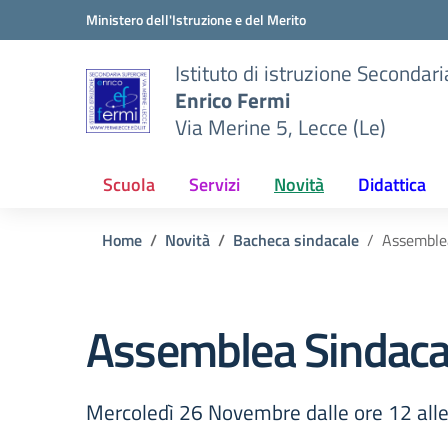
Vai ai contenuti
Vai al menu di navigazione
Vai al footer
Ministero dell'Istruzione e del Merito
Istituto di istruzione Secondar
Enrico Fermi
Via Merine 5, Lecce (Le)
Scuola
Servizi
Novità
Didattica
Home
Novità
Bacheca sindacale
Assemble
Assemblea Sindaca
Mercoledì 26 Novembre dalle ore 12 alle