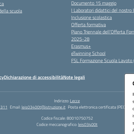
Documento 15 maggio
ca
I Laboratori didattici del nostro 
della scuola
Inclusione scolastica
Offerta formativa
Piano Triennale dell’Offerta Fo
2025-28
Erasmus+
eTwinning School
FSL Formazione Scuola Lavoto 
cy
Dichiarazione di accessibilità
Note legali
Indirizzo:
Lecce
6311
Email:
leis03400t@istruzione.it
Posta elettronica certificata (PEC):
lei
Codice fiscale: 80010750752
Codice meccanografico:
leis03400t