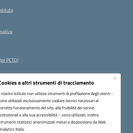
Istituto
rmativa
(ex PCTO)
Seguici su:
Cookies e altri strumenti di tracciamento
Il nostro Istituto non utilizza strumenti di profilazione degli utenti -
sono utilizzati esclusivamente cookies tecnici necessari al
s03400t@pec.istruzione.it
corretto funzionamento del sito, alla fruibilità dei servizi
istituzionali e alla sua accessibilità – sono utilizzati, inoltre,
strumenti statistici anonimizzati messi a disposizione da Web
Analytics Italia.