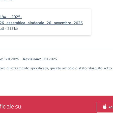
194__2025-
26_assemblea_sindacale_26_novembre_2025
pdf - 213 kb
o:
17.11.2025
-
Revisione:
17.11.2025
ove diversamente specificato, questo articolo è stato rilasciato sott
iciale su:
App