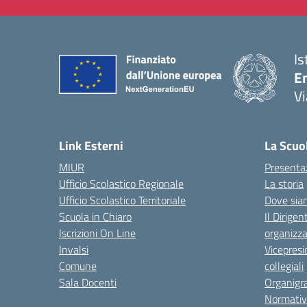
Is
E
Vi
— 
Link Esterni
La Scuo
MIUR
Presenta
Ufficio Scolastico Regionale
La storia
Ufficio Scolastico Territoriale
Dove sia
Scuola in Chiaro
Il Dirigen
Iscrizioni On Line
organizza
Invalsi
Vicepresi
Comune
collegiali
Sala Docenti
Organigr
Normativ