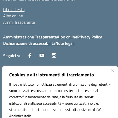
Libri di testo
Albo online
Amm. Trasparente
Amministrazione Trasparente
Albo online
Privacy Policy
Dichiarazione di accessibilità
Note legali
Seguici su:
Indirizzo:
Cookies e altri strumenti di tracciamento
Lecce
Centralino:
+39 0832 236311
Email:
leis03400t@istruzione.it
Il nostro Istituto non utilizza strumenti di profilazione degli utenti -
Posta elettronica certificata (PEC):
leis03400t@pec.istruzione.it
sono utilizzati esclusivamente cookies tecnici necessari al
Codice fiscale: 80010750752
corretto funzionamento del sito, alla fruibilità dei servizi
Codice meccanografico:
leis03400t
istituzionali e alla sua accessibilità – sono utilizzati, inoltre,
strumenti statistici anonimizzati messi a disposizione da Web
Analytics Italia.