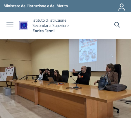
Vai ai contenuti
Vai al menu di navigazione
Vai al footer
Ministero dell'Istruzione e del Merito
Istituto di istruzione
Secondaria Superiore
Enrico Fermi