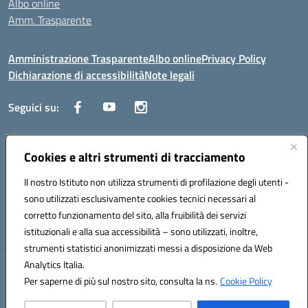
Albo online
Amm. Trasparente
Amministrazione Trasparente
Albo online
Privacy Policy
Dichiarazione di accessibilità
Note legali
Seguici su:
Indirizzo:
Cookies e altri strumenti di tracciamento
Lecce
Centralino:
+39 0832 236311
Email:
leis03400t@istruzione.it
Il nostro Istituto non utilizza strumenti di profilazione degli utenti -
Posta elettronica certificata (PEC):
leis03400t@pec.istruzione.it
sono utilizzati esclusivamente cookies tecnici necessari al
Codice fiscale: 80010750752
corretto funzionamento del sito, alla fruibilità dei servizi
Codice meccanografico:
leis03400t
istituzionali e alla sua accessibilità – sono utilizzati, inoltre,
strumenti statistici anonimizzati messi a disposizione da Web
Analytics Italia.
Hosting & Powered by 3D Solution S.r.l.
Per saperne di più sul nostro sito, consulta la ns.
Cookie Policy
Concept & Design by Designers Italia