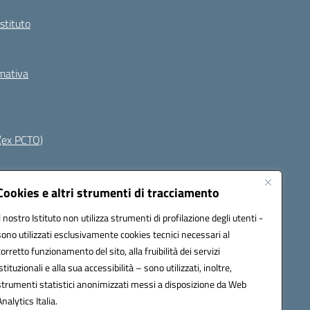
Istituto
rmativa
(ex PCTO)
Seguici su:
Cookies e altri strumenti di tracciamento
Il nostro Istituto non utilizza strumenti di profilazione degli utenti -
sono utilizzati esclusivamente cookies tecnici necessari al
s03400t@pec.istruzione.it
corretto funzionamento del sito, alla fruibilità dei servizi
istituzionali e alla sua accessibilità – sono utilizzati, inoltre,
strumenti statistici anonimizzati messi a disposizione da Web
Analytics Italia.