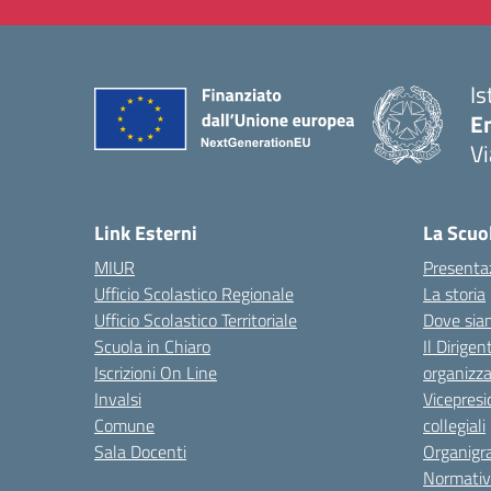
Is
E
Vi
— 
Link Esterni
La Scuo
MIUR
Presenta
Ufficio Scolastico Regionale
La storia
Ufficio Scolastico Territoriale
Dove sia
Scuola in Chiaro
Il Dirigen
Iscrizioni On Line
organizza
Invalsi
Vicepresi
Comune
collegiali
Sala Docenti
Organigr
Normativ