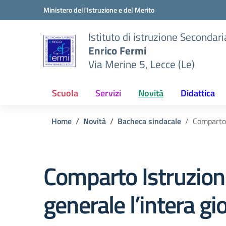
Vai ai contenuti
Vai al menu di navigazione
Vai al footer
Ministero dell'Istruzione e del Merito
Istituto di istruzione Secondar
Enrico Fermi
Via Merine 5, Lecce (Le)
Scuola
Servizi
Novità
Didattica
Home
Novità
Bacheca sindacale
Comparto 
Comparto Istruzione
generale l’intera 