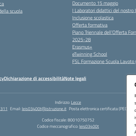
Documento 15 maggio
ca
I Laboratori didattici del nostro 
della scuola
Inclusione scolastica
Offerta formativa
Piano Triennale dell’Offerta Fo
2025-28
Erasmus+
eTwinning School
FSL Formazione Scuola Lavoto 
cy
Dichiarazione di accessibilità
Note legali
Indirizzo:
Lecce
6311
Email:
leis03400t@istruzione.it
Posta elettronica certificata (PEC):
lei
Codice fiscale: 80010750752
Codice meccanografico:
leis03400t