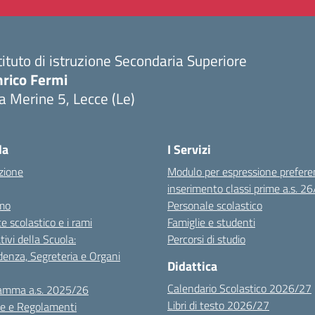
tituto di istruzione Secondaria Superiore
nrico Fermi
a Merine 5, Lecce (Le)
Visita la pagina iniziale della scuola
la
I Servizi
zione
Modulo per espressione prefere
inserimento classi prime a.s. 2
mo
Personale scolastico
te scolastico e i rami
Famiglie e studenti
tivi della Scuola:
Percorsi di studio
denza, Segreteria e Organi
Didattica
Calendario Scolastico 2026/27
amma a.s. 2025/26
Libri di testo 2026/27
e e Regolamenti