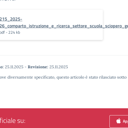
215_2025-
26_comparto_istruzione_e_ricerca_settore_scuola_sciopero_g
pdf - 224 kb
o:
25.11.2025
-
Revisione:
25.11.2025
ove diversamente specificato, questo articolo è stato rilasciato sott
iciale su:
App