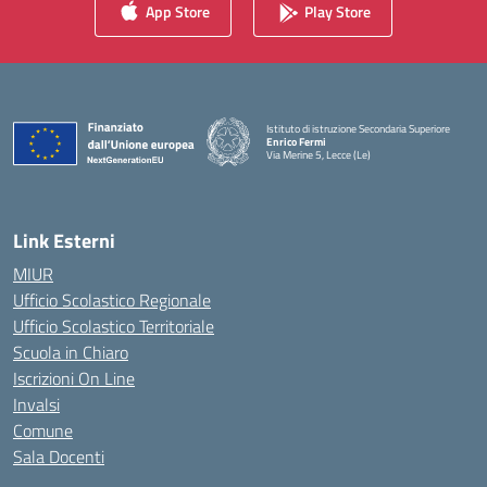
App Store
Play Store
Istituto di istruzione Secondaria Superiore
Enrico Fermi
Via Merine 5, Lecce (Le)
— Visita la pagina iniziale della scuola
Link Esterni
MIUR
Ufficio Scolastico Regionale
Ufficio Scolastico Territoriale
Scuola in Chiaro
Iscrizioni On Line
Invalsi
Comune
Sala Docenti