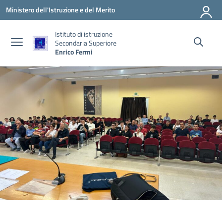
Vai ai contenuti
Vai al menu di navigazione
Vai al footer
Ministero dell'Istruzione e del Merito
Istituto di istruzione
Secondaria Superiore
Enrico Fermi