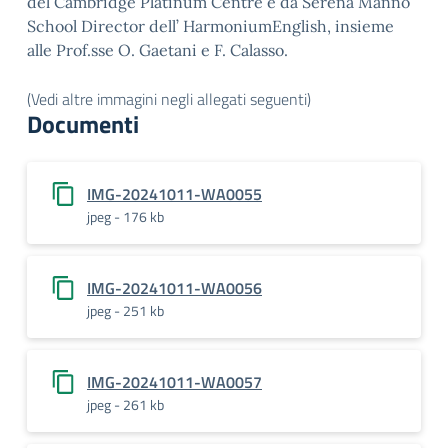
del Cambridge Platinum Centre e da Serena Manno
School Director dell’ HarmoniumEnglish, insieme
alle Prof.sse O. Gaetani e F. Calasso.
(Vedi altre immagini negli allegati seguenti)
Documenti
IMG-20241011-WA0055
jpeg - 176 kb
IMG-20241011-WA0056
jpeg - 251 kb
IMG-20241011-WA0057
jpeg - 261 kb