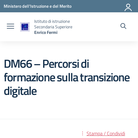
Vai ai contenuti
Vai al menu di navigazione
Vai al footer
Ministero dell'Istruzione e del Merito
Istituto di istruzione
Secondaria Superiore
Enrico Fermi
DM66 – Percorsi di
formazione sulla transizione
digitale
Stampa / Condividi