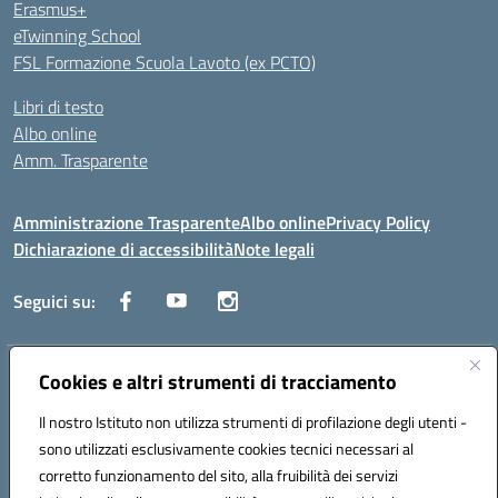
Erasmus+
eTwinning School
FSL Formazione Scuola Lavoto (ex PCTO)
Libri di testo
Albo online
Amm. Trasparente
Amministrazione Trasparente
Albo online
Privacy Policy
Dichiarazione di accessibilità
Note legali
Seguici su:
Indirizzo:
Cookies e altri strumenti di tracciamento
Lecce
Centralino:
+39 0832 236311
Email:
leis03400t@istruzione.it
Il nostro Istituto non utilizza strumenti di profilazione degli utenti -
Posta elettronica certificata (PEC):
leis03400t@pec.istruzione.it
sono utilizzati esclusivamente cookies tecnici necessari al
Codice fiscale: 80010750752
corretto funzionamento del sito, alla fruibilità dei servizi
Codice meccanografico:
leis03400t