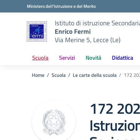
Vai ai contenuti
Vai al menu di navigazione
Vai al footer
Ministero dell'Istruzione e del Merito
Istituto di istruzione Secondar
Enrico Fermi
Via Merine 5, Lecce (Le)
Scuola
Servizi
Novità
Didattica
Home
Scuola
Le carte della scuola
172 202
172 202
Istruzio