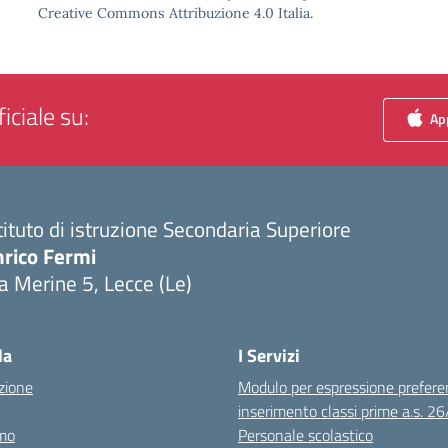
Creative Commons Attribuzione 4.0 Italia.
iciale su:
App
tituto di istruzione Secondaria Superiore
nrico Fermi
a Merine 5, Lecce (Le)
Visita la pagina iniziale della scuola
la
I Servizi
zione
Modulo per espressione prefere
inserimento classi prime a.s. 2
mo
Personale scolastico