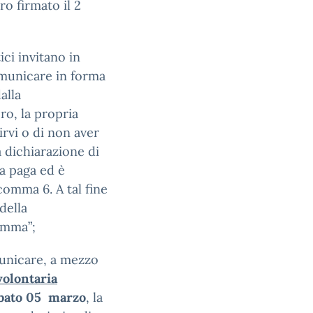
o firmato il 2
ici invitano in
comunicare in forma
alla
o, la propria
irvi o di non aver
 dichiarazione di
ta paga ed è
comma 6. A tal fine
della
omma”;
municare, a mezzo
olontaria
abato 05 marzo
, la