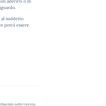
on aderirvi o di
iguardo.
e al suddetto
on potrà essere
rilasciato sotto Licenza