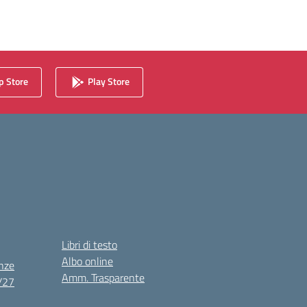
 Store
Play Store
Libri di testo
Albo online
nze
Amm. Trasparente
6/27