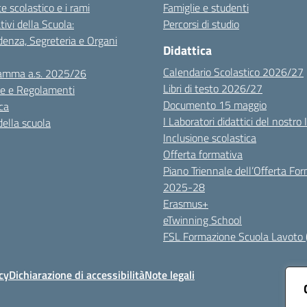
te scolastico e i rami
Famiglie e studenti
tivi della Scuola:
Percorsi di studio
denza, Segreteria e Organi
Didattica
Calendario Scolastico 2026/27
amma a.s. 2025/26
Libri di testo 2026/27
e e Regolamenti
Documento 15 maggio
ca
I Laboratori didattici del nostro 
della scuola
Inclusione scolastica
Offerta formativa
Piano Triennale dell’Offerta Fo
2025-28
Erasmus+
eTwinning School
FSL Formazione Scuola Lavoto 
cy
Dichiarazione di accessibilità
Note legali