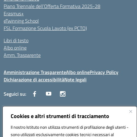
Piano Triennale dell’Offerta Formativa 2025-28
Erasmus+
eTwinning School
FSL Formazione Scuola Lavoto (ex PCTO)
Libri di testo
Albo online
Amm. Trasparente
Amministrazione Trasparente
Albo online
Privacy Policy
Dichiarazione di accessibilità
Note legali
Seguici su:
Indirizzo:
Cookies e altri strumenti di tracciamento
Lecce
Centralino:
+39 0832 236311
Email:
leis03400t@istruzione.it
Il nostro Istituto non utilizza strumenti di profilazione degli utenti -
Posta elettronica certificata (PEC):
leis03400t@pec.istruzione.it
sono utilizzati esclusivamente cookies tecnici necessari al