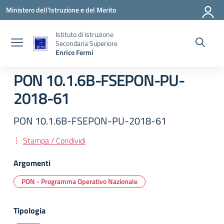
Vai ai contenuti
Vai al menu di navigazione
Vai al footer
Ministero dell'Istruzione e del Merito
Istituto di istruzione
Secondaria Superiore
Enrico Fermi
PON 10.1.6B-FSEPON-PU-
2018-61
PON 10.1.6B-FSEPON-PU-2018-61
Stampa / Condividi
Argomenti
PON - Programma Operativo Nazionale
Tipologia