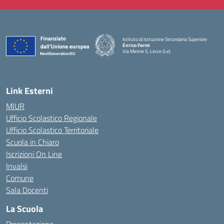
Istituto di istruzione Secondaria Superiore
Enrico Fermi
Via Merine 5, Lecce (Le)
— Visita la pagina iniziale della scuola
Link Esterni
MIUR
Ufficio Scolastico Regionale
Ufficio Scolastico Territoriale
Scuola in Chiaro
Iscrizioni On Line
Invalsi
Comune
Sala Docenti
La Scuola