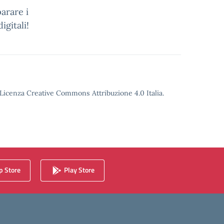
parare i
igitali!
o Licenza Creative Commons Attribuzione 4.0 Italia.
 Store
Play Store