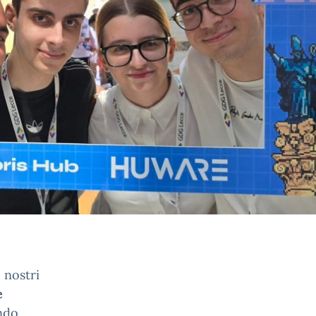
 nostri
e
ndo