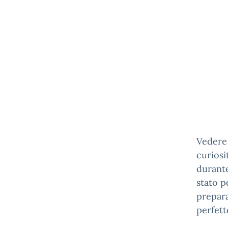
Vedere 
curiosi
durante
stato p
prepara
perfett