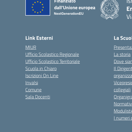
Is
E
Vi
— 
Link Esterni
La Scuo
MIUR
Presenta
Ufficio Scolastico Regionale
La storia
Ufficio Scolastico Territoriale
Dove sia
Scuola in Chiaro
Il Dirigen
Iscrizioni On Line
organizza
Invalsi
Vicepresi
Comune
collegiali
Sala Docenti
Organigr
Normativ
Modulisti
I numeri 