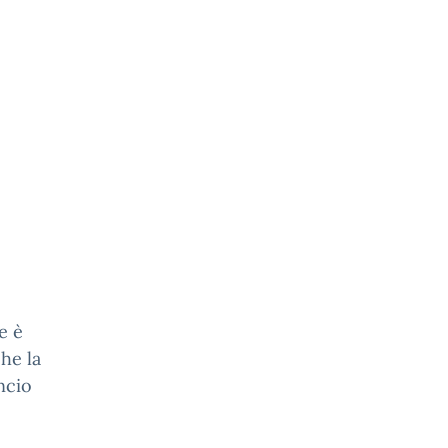
e è
he la
ncio