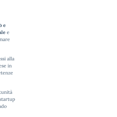
e
b e
ale
e
rmare
si alla
ese in
etenze
tunità
 startup
endo