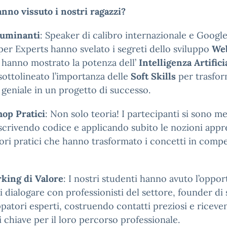
nno vissuto i nostri ragazzi?
luminanti
: Speaker di calibro internazionale e Googl
er Experts hanno svelato i segreti dello sviluppo
We
hanno mostrato la potenza dell’
Intelligenza Artifici
ottolineato l’importanza delle
Soft Skills
per trasfo
 geniale in un progetto di successo.
op Pratici
: Non solo teoria! I partecipanti si sono mes
scrivendo codice e applicando subito le nozioni appr
ori pratici che hanno trasformato i concetti in comp
king di Valore
: I nostri studenti hanno avuto l’oppor
i dialogare con professionisti del settore, founder di
ppatori esperti, costruendo contatti preziosi e ricev
i chiave per il loro percorso professionale.