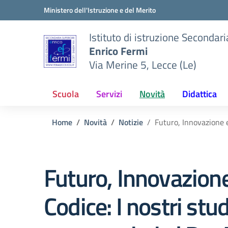
Vai ai contenuti
Vai al menu di navigazione
Vai al footer
Ministero dell'Istruzione e del Merito
Istituto di istruzione Secondar
Enrico Fermi
Via Merine 5, Lecce (Le)
Scuola
Servizi
Novità
Didattica
Home
Novità
Notizie
Futuro, Innovazione e
Futuro, Innovazion
Codice: I nostri stu