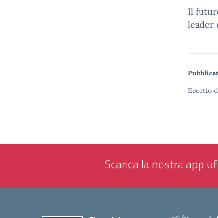
Il futu
leader 
Pubblicat
Eccetto d
Scarica la nostra app uff