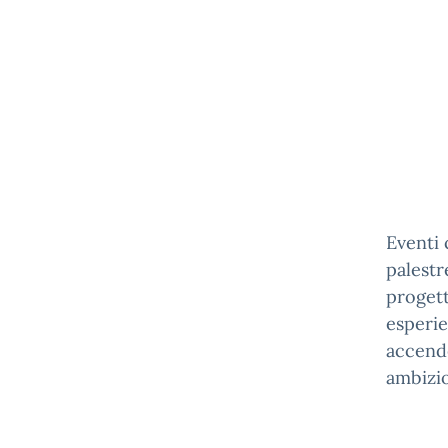
Eventi 
palestr
progett
esperie
accende
ambizio