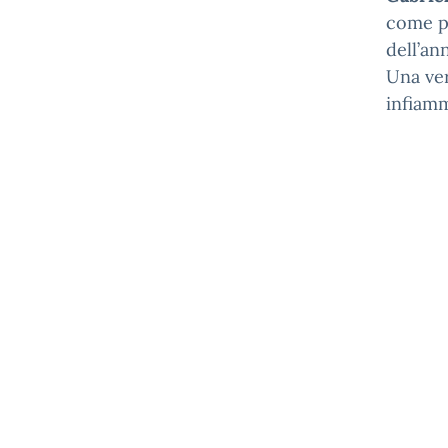
come p
dell’an
Una ver
infiam