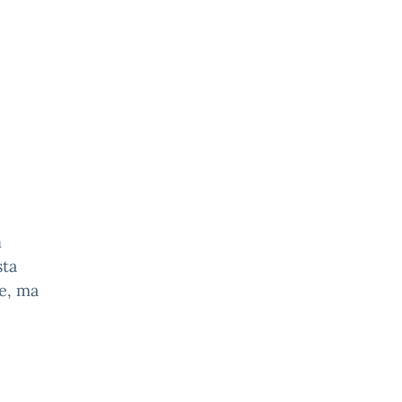
n
sta
ze, ma