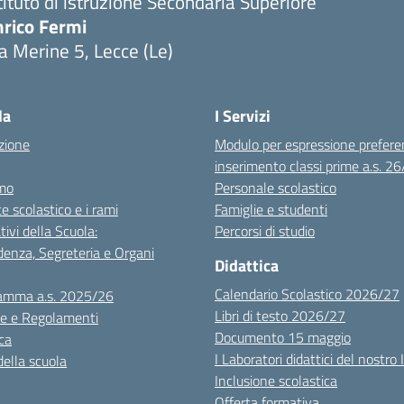
tituto di istruzione Secondaria Superiore
nrico Fermi
a Merine 5, Lecce (Le)
Visita la pagina iniziale della scuola
la
I Servizi
zione
Modulo per espressione prefere
inserimento classi prime a.s. 2
mo
Personale scolastico
te scolastico e i rami
Famiglie e studenti
tivi della Scuola:
Percorsi di studio
denza, Segreteria e Organi
Didattica
Calendario Scolastico 2026/27
amma a.s. 2025/26
Libri di testo 2026/27
e e Regolamenti
Documento 15 maggio
ca
I Laboratori didattici del nostro 
della scuola
Inclusione scolastica
Offerta formativa