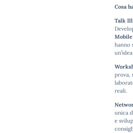
Cosa ha
Talk Il
Develop
Mobile
hanno s
un’idea
Worksh
prova, 
laborat
reali.
Networ
unica d
e svilu
consigl