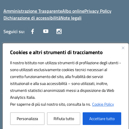
Amministrazione Trasparente
Albo online
Privacy Policy
Dichiarazione di accessibilità
Note legali
Seguici su:
Indirizzo:
Cookies e altri strumenti di tracciamento
Lecce
Centralino:
+39 0832 236311
Email:
leis03400t@istruzione.it
Il nostro Istituto non utilizza strumenti di profilazione degli utenti -
Posta elettronica certificata (PEC):
leis03400t@pec.istruzione.it
sono utilizzati esclusivamente cookies tecnici necessari al
Codice fiscale: 80010750752
corretto funzionamento del sito, alla fruibilità dei servizi
Codice meccanografico:
leis03400t
istituzionali e alla sua accessibilità – sono utilizzati, inoltre,
strumenti statistici anonimizzati messi a disposizione da Web
Analytics Italia.
Hosting & Powered by 3D Solution S.r.l.
Per saperne di più sul nostro sito, consulta la ns.
Cookie Policy
Concept & Design by Designers Italia
Personalizza
Rifiuta tutto
Accettare tutto