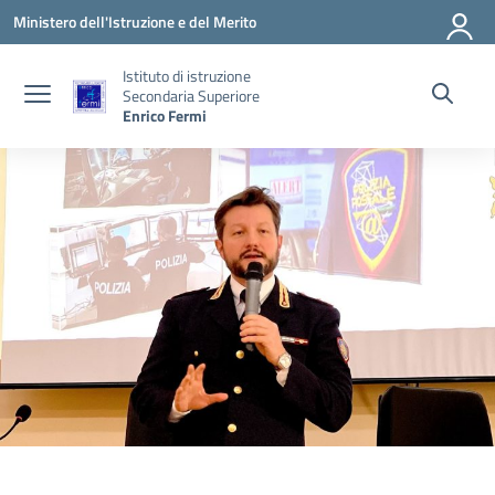
Vai ai contenuti
Vai al menu di navigazione
Vai al footer
Ministero dell'Istruzione e del Merito
Istituto di istruzione
Secondaria Superiore
Enrico Fermi