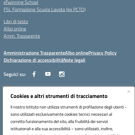
eTwinning School
FSL Formazione Scuola Lavoto (ex PCTO)
Libri di testo
Albo online
Amm. Trasparente
Amministrazione Trasparente
Albo online
Privacy Policy
Dichiarazione di accessibilità
Note legali
Seguici su:
Indirizzo:
Lecce
Cookies e altri strumenti di tracciamento
Centralino:
+39 0832 236311
Email:
leis03400t@istruzione.it
Il nostro Istituto non utilizza strumenti di profilazione degli utenti -
Posta elettronica certificata (PEC):
leis03400t@pec.istruzione.it
sono utilizzati esclusivamente cookies tecnici necessari al
Codice fiscale: 80010750752
corretto funzionamento del sito, alla fruibilità dei servizi
Codice meccanografico:
leis03400t
istituzionali e alla sua accessibilità – sono utilizzati, inoltre,