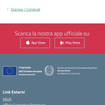
Stampa / Condividi
Scarica la nostra app ufficiale su:
App Store
Play Store
Istituto di istruzione Secondaria Superiore
Enrico Fermi
Via Merine 5, Lecce (Le)
— Visita la pagina iniziale della scuola
Link Esterni
MIUR
Ufficio Scolastico Regionale