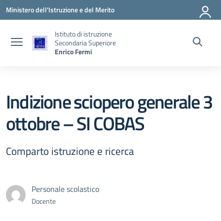
Vai ai contenuti
Vai al menu di navigazione
Vai al footer
Ministero dell'Istruzione e del Merito
Istituto di istruzione
Secondaria Superiore
Enrico Fermi
Indizione sciopero generale 3
ottobre – SI COBAS
Comparto istruzione e ricerca
Personale scolastico
Docente