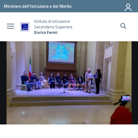
Vai ai contenuti
Vai al menu di navigazione
Vai al footer
Ministero dell'Istruzione e del Merito
Istituto di istruzione
Secondaria Superiore
Enrico Fermi