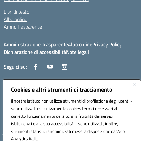
Libri di testo
Albo online
Amm. Trasparente
Amministrazione Trasparente
Albo online
Privacy Policy
Dichiarazione di accessibilità
Note legali
Seguici su:
Indirizzo:
Cookies e altri strumenti di tracciamento
Lecce
Centralino:
+39 0832 236311
Email:
leis03400t@istruzione.it
Il nostro Istituto non utilizza strumenti di profilazione degli utenti -
Posta elettronica certificata (PEC):
leis03400t@pec.istruzione.it
sono utilizzati esclusivamente cookies tecnici necessari al
Codice fiscale: 80010750752
corretto funzionamento del sito, alla fruibilità dei servizi
Codice meccanografico:
leis03400t
istituzionali e alla sua accessibilità – sono utilizzati, inoltre,
strumenti statistici anonimizzati messi a disposizione da Web
Analytics Italia.