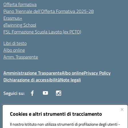
Offerta formativa
Piano Triennale dell’Offerta Formativa 2025-28
Erasmus+
eTwinning School
FSL Formazione Scuola Lavoto (ex PCTO)
Libri di testo
Albo online
Amm. Trasparente
Amministrazione Trasparente
Albo online
Privacy Policy
Dichiarazione di accessibilità
Note legali
Seguici su:
Indirizzo:
Cookies e altri strumenti di tracciamento
Lecce
Centralino:
+39 0832 236311
Email:
leis03400t@istruzione.it
Il nostro Istituto non utilizza strumenti di profilazione degli utenti -
Posta elettronica certificata (PEC):
leis03400t@pec.istruzione.it