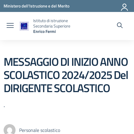
Vai ai contenuti
Vai al menu di navigazione
Vai al footer
Ministero dell'Istruzione e del Merito
Istituto di istruzione
Secondaria Superiore
Enrico Fermi
MESSAGGIO DI INIZIO ANNO
SCOLASTICO 2024/2025 Del
DIRIGENTE SCOLASTICO
.
Personale scolastico