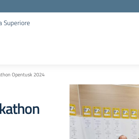
ia Superiore
athon Opentusk 2024
ckathon