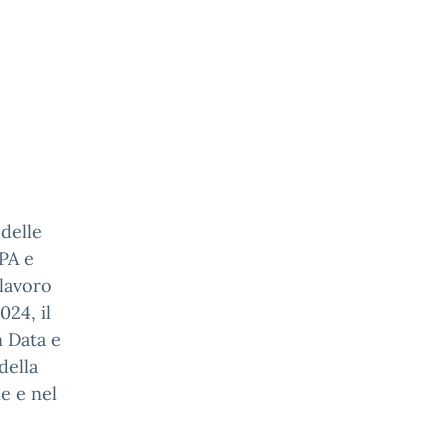
delle
 PA e
 lavoro
24, il
n Data e
della
e e nel