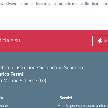
ove diversamente specificato, questo articolo è stato rilasciato sott
iciale su:
App
tituto di istruzione Secondaria Superiore
nrico Fermi
a Merine 5, Lecce (Le)
Visita la pagina iniziale della scuola
la
I Servizi
zione
Modulo per espressione prefere