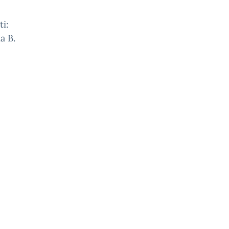
ti:
a B.