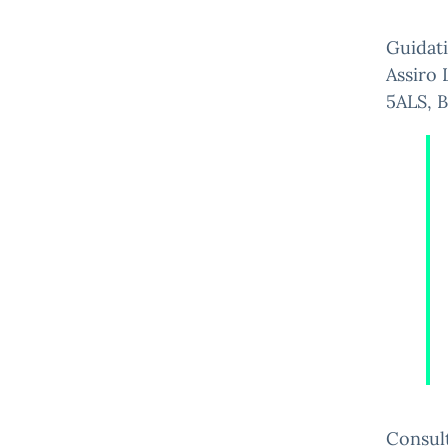
Guidati
Assiro 
5ALS, B
Consult