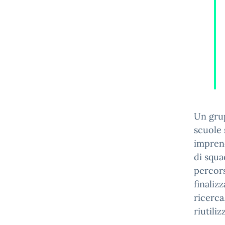
Un grup
scuole 
imprend
di squa
percors
finaliz
ricerca
riutiliz