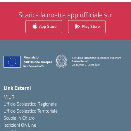
Scarica la nostra app ufficiale su:
App Store
Play Store
Istituto di istruzione Secondaria Superiore
Enrico Fermi
Via Merine 5, Lecce (Le)
— Visita la pagina iniziale della scuola
Link Esterni
MIUR
Ufficio Scolastico Regionale
Ufficio Scolastico Territoriale
Scuola in Chiaro
Iscrizioni On Line