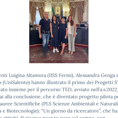
nti Luigina Altamura (IISS Fermi), Alessandra Genga 
o (UniSalento) hanno illustrato il primo dei Progetti
ato insieme per il percorso TED, avviato nell’a.s.202
i alla conclusione, che è diventato progetto pilota pe
auree Scientifiche (PLS Scienze Ambientali e Naturali
a e Biotecnologie): “Un giorno da ricercatore”, che ha
o attività di ricerca peer to peer sul campo, con