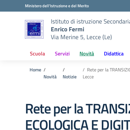
Vai ai contenuti
Vai al menu di navigazione
Vai al footer
Ministero dell'Istruzione e del Merito
Istituto di istruzione Secondar
Enrico Fermi
Via Merine 5, Lecce (Le)
Scuola
Servizi
Novità
Didattica
Home
Rete per la TRANSIZI
Novità
Notizie
Lecce
Rete per la TRANS
ECOLOGICA E DIGIT