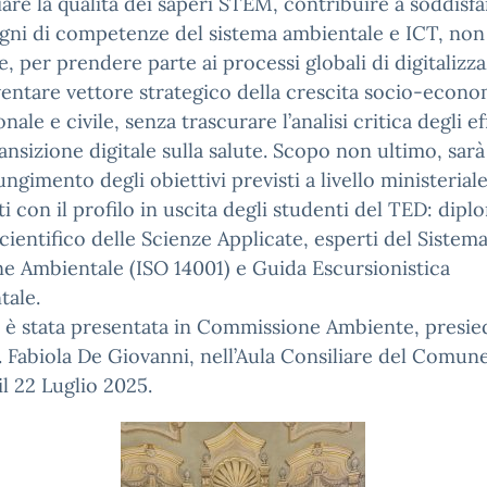
are la qualità dei saperi STEM, contribuire a soddisfa
gni di competenze del sistema ambientale e ICT, non
e, per prendere parte ai processi globali di digitalizz
iventare vettore strategico della crescita socio-econo
onale e civile, senza trascurare l’analisi critica degli ef
ransizione digitale sulla salute. Scopo non ultimo, sar
iungimento degli obiettivi previsti a livello ministerial
i con il profilo in uscita degli studenti del TED: diplo
cientifico delle Scienze Applicate, esperti del Sistema
e Ambientale (ISO 14001) e Guida Escursionistica
tale.
 è stata presentata in Commissione Ambiente, presie
v. Fabiola De Giovanni, nell’Aula Consiliare del Comune
il 22 Luglio 2025.