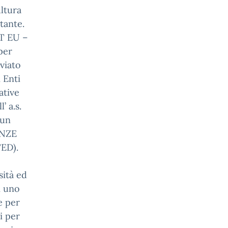
ltura
tante.
CT EU –
per
viato
 Enti
ative
’ a.s.
 un
ENZE
ED).
sità ed
i uno
e per
i per