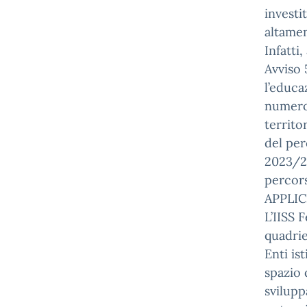
investi
altamen
Infatti
Avviso 
l’educa
numeros
territo
del per
2023/2
percor
APPLIC
L’IISS 
quadrie
Enti is
spazio 
svilupp