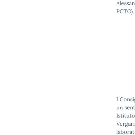
Alessan
PCTO).
I Consi
un sent
Istitut
Vergari
laborat