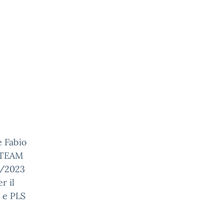
e Fabio
 STEAM
2/2023
r il
 e PLS