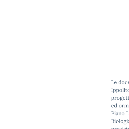
Le doce
Ippolit
progett
ed orma
Piano L
Biologi
previst