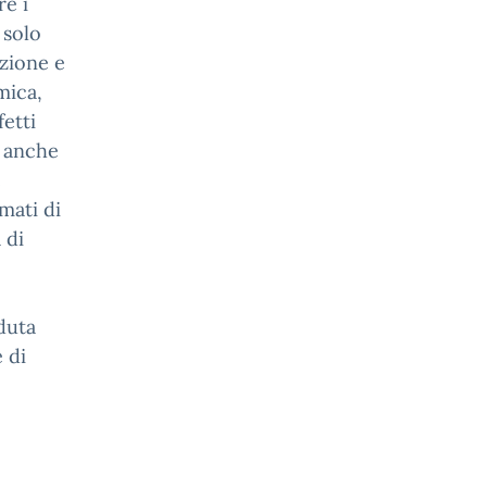
re i
 solo
azione e
mica,
fetti
à anche
e
mati di
 di
duta
 di