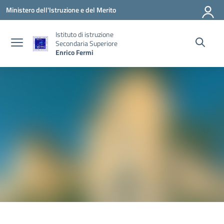
Vai ai contenuti
Vai al menu di navigazione
Vai al footer
Ministero dell'Istruzione e del Merito
Istituto di istruzione
Secondaria Superiore
Enrico Fermi