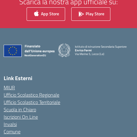
Scarica la nostra app ufficiale su:
App Store
Play Store
Istituto di istruzione Secondaria Superiore
Enrico Fermi
Via Merine 5, Lecce (Le)
— Visita la pagina iniziale della scuola
Link Esterni
MIUR
Ufficio Scolastico Regionale
Ufficio Scolastico Territoriale
Scuola in Chiaro
Iscrizioni On Line
Invalsi
Comune