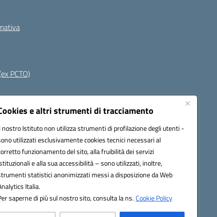
rmativa
(ex PCTO)
Seguici su:
Cookies e altri strumenti di tracciamento
Il nostro Istituto non utilizza strumenti di profilazione degli utenti -
sono utilizzati esclusivamente cookies tecnici necessari al
s03400t@pec.istruzione.it
corretto funzionamento del sito, alla fruibilità dei servizi
istituzionali e alla sua accessibilità – sono utilizzati, inoltre,
strumenti statistici anonimizzati messi a disposizione da Web
Analytics Italia.
Per saperne di più sul nostro sito, consulta la ns.
Cookie Policy