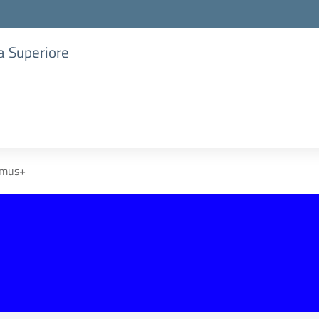
ia Superiore
smus+