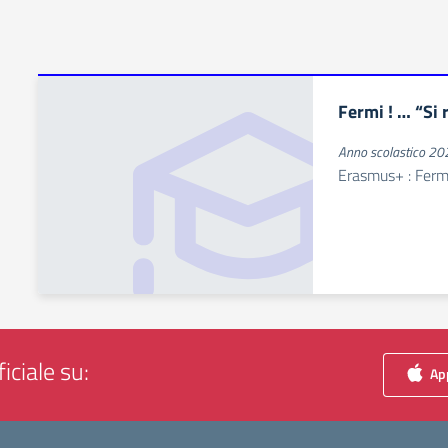
Fermi ! … “Si 
Anno scolastico 2
Erasmus+ : Fermi !
iciale su:
App