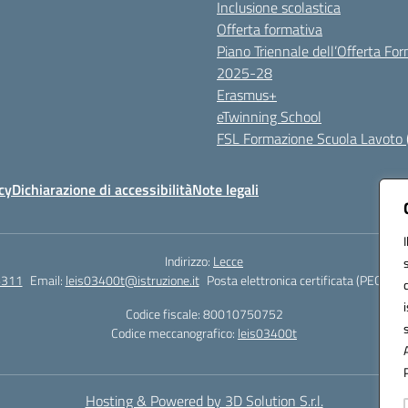
Inclusione scolastica
Offerta formativa
Piano Triennale dell’Offerta Fo
2025-28
Erasmus+
eTwinning School
FSL Formazione Scuola Lavoto 
cy
Dichiarazione di accessibilità
Note legali
Indirizzo:
Lecce
6311
Email:
leis03400t@istruzione.it
Posta elettronica certificata (PEC):
lei
Codice fiscale: 80010750752
Codice meccanografico:
leis03400t
Hosting & Powered by 3D Solution S.r.l.