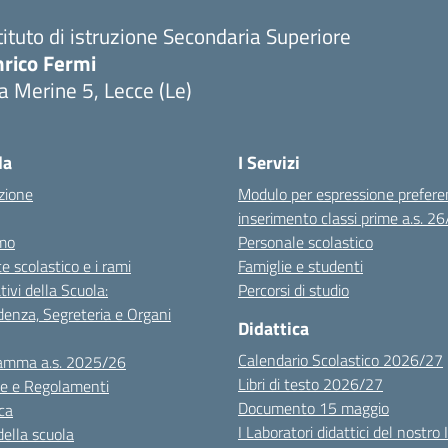
tituto di istruzione Secondaria Superiore
nrico Fermi
a Merine 5, Lecce (Le)
Visita la pagina iniziale della scuola
la
I Servizi
zione
Modulo per espressione prefere
inserimento classi prime a.s. 2
mo
Personale scolastico
te scolastico e i rami
Famiglie e studenti
tivi della Scuola:
Percorsi di studio
denza, Segreteria e Organi
Didattica
Calendario Scolastico 2026/27
amma a.s. 2025/26
Libri di testo 2026/27
e e Regolamenti
Documento 15 maggio
ca
I Laboratori didattici del nostro 
della scuola