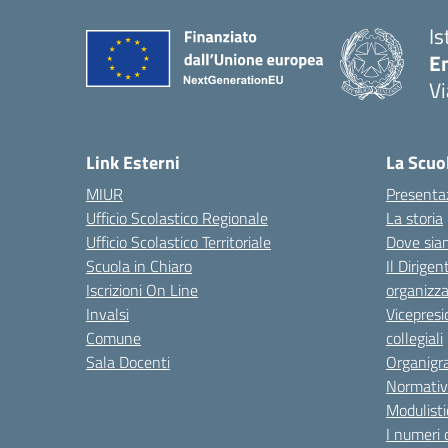
Is
E
Vi
— 
Link Esterni
La Scuo
MIUR
Presenta
Ufficio Scolastico Regionale
La storia
Ufficio Scolastico Territoriale
Dove sia
Scuola in Chiaro
Il Dirigen
Iscrizioni On Line
organizza
Invalsi
Vicepresi
Comune
collegiali
Sala Docenti
Organigr
Normativ
Modulisti
I numeri 