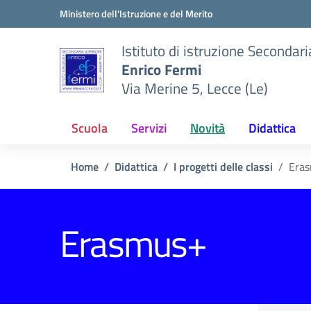
Vai ai contenuti
Vai al menu di navigazione
Vai al footer
Ministero dell'Istruzione e del Merito
Istituto di istruzione Secondar
Enrico Fermi
Via Merine 5, Lecce (Le)
Scuola
Servizi
Novità
Didattica
Home
Didattica
I progetti delle classi
Era
Erasmus+