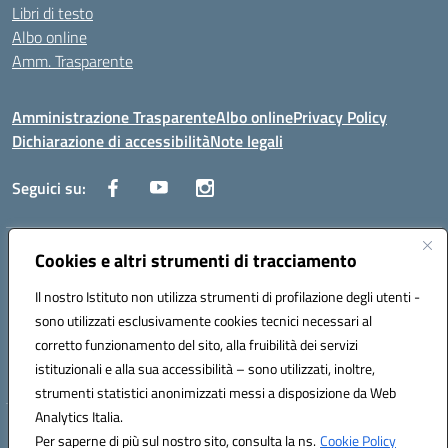
Libri di testo
Albo online
Amm. Trasparente
Amministrazione Trasparente
Albo online
Privacy Policy
Dichiarazione di accessibilità
Note legali
Seguici su:
Indirizzo:
Cookies e altri strumenti di tracciamento
Lecce
Centralino:
+39 0832 236311
Email:
leis03400t@istruzione.it
Il nostro Istituto non utilizza strumenti di profilazione degli utenti -
Posta elettronica certificata (PEC):
leis03400t@pec.istruzione.it
sono utilizzati esclusivamente cookies tecnici necessari al
Codice fiscale: 80010750752
corretto funzionamento del sito, alla fruibilità dei servizi
Codice meccanografico:
leis03400t
istituzionali e alla sua accessibilità – sono utilizzati, inoltre,
strumenti statistici anonimizzati messi a disposizione da Web
Analytics Italia.
Hosting & Powered by 3D Solution S.r.l.
Per saperne di più sul nostro sito, consulta la ns.
Cookie Policy