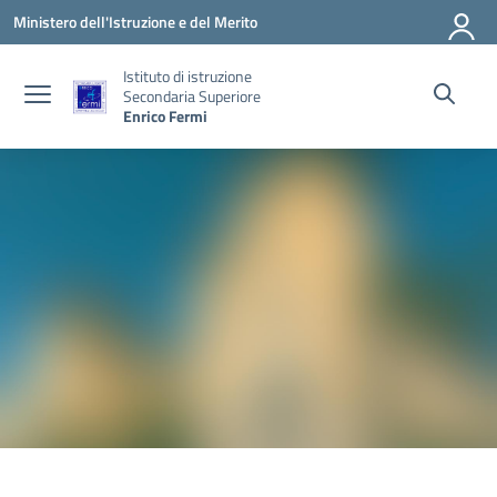
Vai ai contenuti
Vai al menu di navigazione
Vai al footer
Ministero dell'Istruzione e del Merito
Istituto di istruzione
Secondaria Superiore
Enrico Fermi