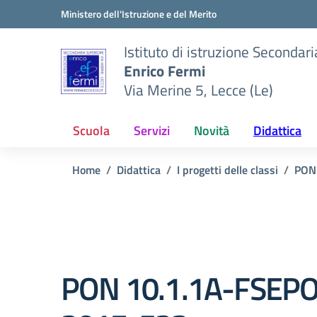
Vai ai contenuti
Vai al menu di navigazione
Vai al footer
Ministero dell'Istruzione e del Merito
Istituto di istruzione Secondar
Enrico Fermi
Via Merine 5, Lecce (Le)
Scuola
Servizi
Novità
Didattica
Home
Didattica
I progetti delle classi
PON
PON 10.1.1A-FSEP