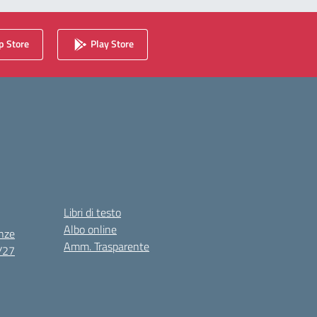
 Store
Play Store
Libri di testo
Albo online
nze
Amm. Trasparente
6/27