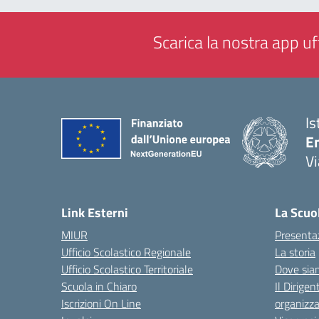
Scarica la nostra app uff
Is
E
Vi
— 
Link Esterni
La Scuo
MIUR
Presenta
Ufficio Scolastico Regionale
La storia
Ufficio Scolastico Territoriale
Dove sia
Scuola in Chiaro
Il Dirigen
Iscrizioni On Line
organizza