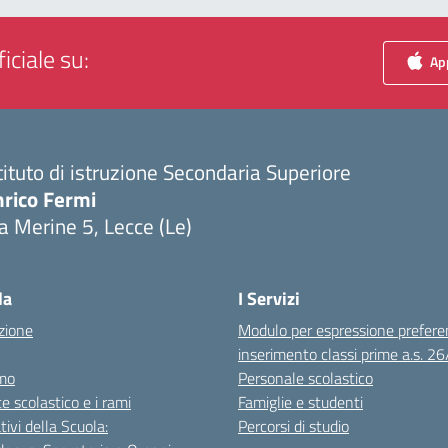
iciale su:
App
tituto di istruzione Secondaria Superiore
nrico Fermi
a Merine 5, Lecce (Le)
Visita la pagina iniziale della scuola
la
I Servizi
zione
Modulo per espressione prefere
inserimento classi prime a.s. 2
mo
Personale scolastico
te scolastico e i rami
Famiglie e studenti
tivi della Scuola:
Percorsi di studio