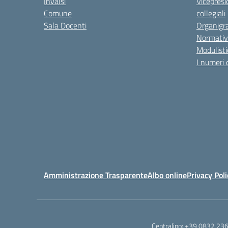
Invalsi
Vicepresi
Comune
collegiali
Sala Docenti
Organigr
Normativ
Modulisti
I numeri 
Amministrazione Trasparente
Albo online
Privacy Poli
Centralino:
+39 0832 23