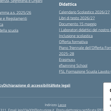
denza, Segreteria e Organi
Didattica
Calendario Scolastico 2026/27
amma a.s. 2025/26
Libri di testo 2026/27
e e Regolamenti
Documento 15 maggio
ca
I Laboratori didattici del nostro 
della scuola
Inclusione scolastica
Offerta formativa
Piano Triennale dell’Offerta Fo
2025-28
Erasmus+
eTwinning School
FSL Formazione Scuola Lavoto 
cy
Dichiarazione di accessibilità
Note legali
Indirizzo:
Lecce
6311
Email:
leis03400t@istruzione.it
Posta elettronica certificata (PEC):
lei