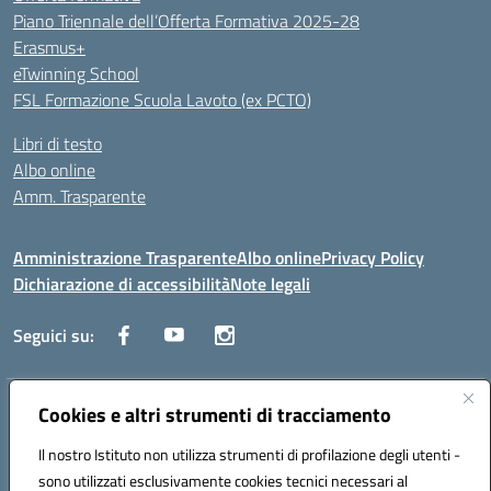
Piano Triennale dell’Offerta Formativa 2025-28
Erasmus+
eTwinning School
FSL Formazione Scuola Lavoto (ex PCTO)
Libri di testo
Albo online
Amm. Trasparente
Amministrazione Trasparente
Albo online
Privacy Policy
Dichiarazione di accessibilità
Note legali
Seguici su:
Indirizzo:
Cookies e altri strumenti di tracciamento
Lecce
Centralino:
+39 0832 236311
Email:
leis03400t@istruzione.it
Il nostro Istituto non utilizza strumenti di profilazione degli utenti -
Posta elettronica certificata (PEC):
leis03400t@pec.istruzione.it
sono utilizzati esclusivamente cookies tecnici necessari al