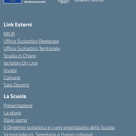
Via Merine 5, Lecce (Le)
— Visita la pagina iniziale della scuola
Link Esterni
MIUR
Ufficio Scolastico Regionale
Ufficio Scolastico Territoriale
Scuola in Chiaro
Iscrizioni On Line
Invalsi
Comune
Sala Docenti
La Scuola
Presentazione
La storia
Dove siamo
Il Dirigente scolastico e i rami organizzativi della Scuola:
Vicepresidenza, Segreteria e Organi collegiali