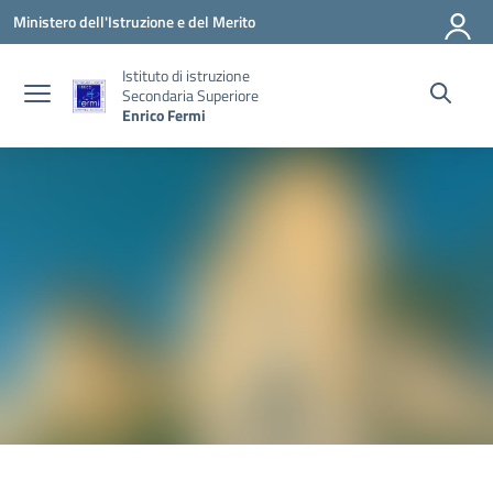
Vai ai contenuti
Vai al menu di navigazione
Vai al footer
Ministero dell'Istruzione e del Merito
Istituto di istruzione
Secondaria Superiore
Enrico Fermi