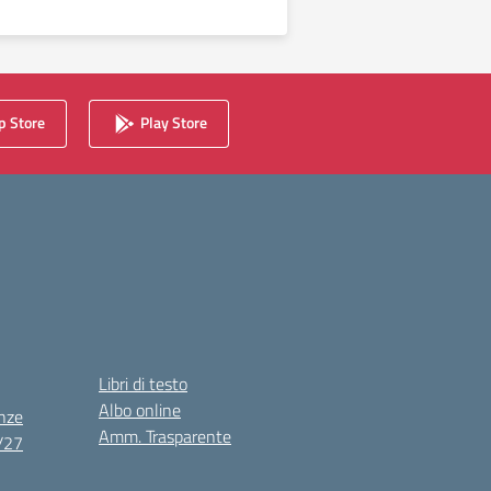
 Store
Play Store
Libri di testo
Albo online
nze
Amm. Trasparente
6/27