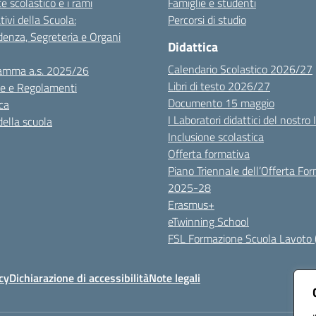
te scolastico e i rami
Famiglie e studenti
tivi della Scuola:
Percorsi di studio
denza, Segreteria e Organi
Didattica
Calendario Scolastico 2026/27
amma a.s. 2025/26
Libri di testo 2026/27
e e Regolamenti
Documento 15 maggio
ca
I Laboratori didattici del nostro 
della scuola
Inclusione scolastica
Offerta formativa
Piano Triennale dell’Offerta Fo
2025-28
Erasmus+
eTwinning School
FSL Formazione Scuola Lavoto 
cy
Dichiarazione di accessibilità
Note legali