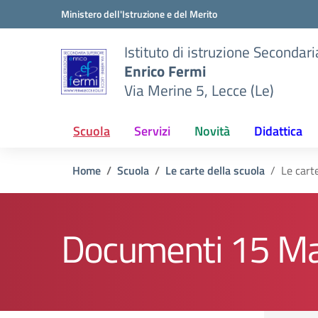
Vai ai contenuti
Vai al menu di navigazione
Vai al footer
Ministero dell'Istruzione e del Merito
Istituto di istruzione Secondar
Enrico Fermi
Via Merine 5, Lecce (Le)
Scuola
Servizi
Novità
Didattica
Home
Scuola
Le carte della scuola
Le cart
Documenti 15 M