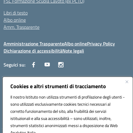
FSL Formazione Scuola Lavoto (ex PCTO)
Libri di testo
Albo online
Amm. Trasparente
Amministrazione Trasparente
Albo online
Privacy Policy
Dichiarazione di accessibilità
Note legali
Seguici su:
Indirizzo:
Cookies e altri strumenti di tracciamento
Lecce
Centralino:
+39 0832 236311
Email:
leis03400t@istruzione.it
Il nostro Istituto non utilizza strumenti di profilazione degli utenti -
Posta elettronica certificata (PEC):
leis03400t@pec.istruzione.it
sono utilizzati esclusivamente cookies tecnici necessari al
Codice fiscale: 80010750752
corretto funzionamento del sito, alla fruibilità dei servizi
Codice meccanografico:
leis03400t
istituzionali e alla sua accessibilità – sono utilizzati, inoltre,
strumenti statistici anonimizzati messi a disposizione da Web
Analytics Italia.