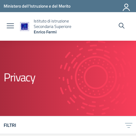
Vai ai contenuti
Vai al menu di navigazione
Vai al footer
Ministero dell'Istruzione e del Merito
Istituto di istruzione
Secondaria Superiore
Enrico Fermi
Privacy
FILTRI