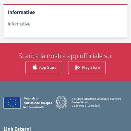
Informative
Informative
Scarica la nostra app ufficiale su:
App Store
Play Store
Istituto di istruzione Secondaria Superiore
Enrico Fermi
Via Merine 5, Lecce (Le)
— Visita la pagina iniziale della scuola
Link Esterni