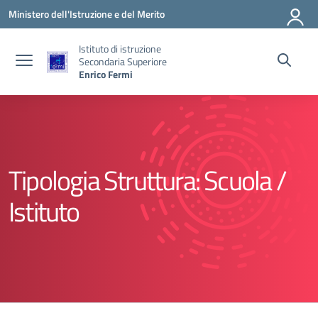
Vai ai contenuti
Vai al menu di navigazione
Vai al footer
Ministero dell'Istruzione e del Merito
Istituto di istruzione
Secondaria Superiore
Enrico Fermi
Tipologia Struttura:
Scuola /
Istituto