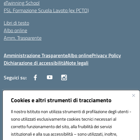
eTwinning School
FSL Formazione Scuola Lavoto (ex PCTO)
Libri di testo
Albo online
Amm. Trasparente
Amministrazione Trasparente
Albo online
Privacy Policy
Dichiarazione di accessibilità
Note legali
Seguici su:
Indirizzo:
Cookies e altri strumenti di tracciamento
Lecce
Centralino:
+39 0832 236311
Email:
leis03400t@istruzione.it
Il nostro Istituto non utilizza strumenti di profilazione degli utenti -
Posta elettronica certificata (PEC):
leis03400t@pec.istruzione.it
sono utilizzati esclusivamente cookies tecnici necessari al
Codice fiscale: 80010750752
corretto funzionamento del sito, alla fruibilità dei servizi
Codice meccanografico:
leis03400t
istituzionali e alla sua accessibilità – sono utilizzati, inoltre,