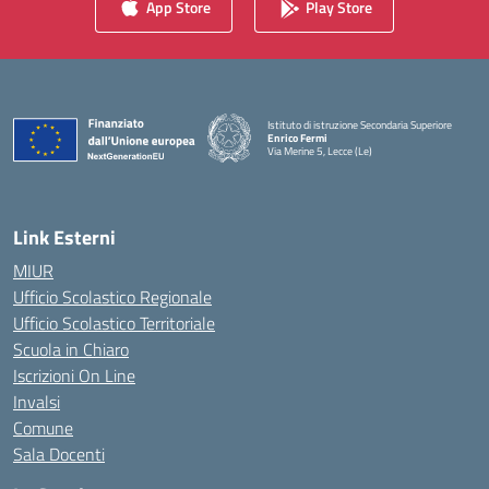
App Store
Play Store
Istituto di istruzione Secondaria Superiore
Enrico Fermi
Via Merine 5, Lecce (Le)
— Visita la pagina iniziale della scuola
Link Esterni
MIUR
Ufficio Scolastico Regionale
Ufficio Scolastico Territoriale
Scuola in Chiaro
Iscrizioni On Line
Invalsi
Comune
Sala Docenti