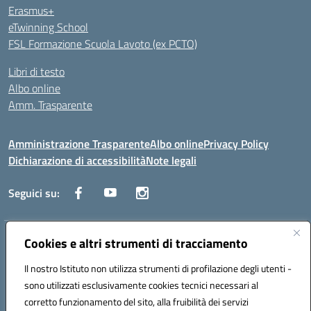
Erasmus+
eTwinning School
FSL Formazione Scuola Lavoto (ex PCTO)
Libri di testo
Albo online
Amm. Trasparente
Amministrazione Trasparente
Albo online
Privacy Policy
Dichiarazione di accessibilità
Note legali
Seguici su:
Indirizzo:
Cookies e altri strumenti di tracciamento
Lecce
Centralino:
+39 0832 236311
Email:
leis03400t@istruzione.it
Il nostro Istituto non utilizza strumenti di profilazione degli utenti -
Posta elettronica certificata (PEC):
leis03400t@pec.istruzione.it
sono utilizzati esclusivamente cookies tecnici necessari al
Codice fiscale: 80010750752
corretto funzionamento del sito, alla fruibilità dei servizi
Codice meccanografico:
leis03400t