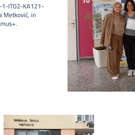
24-1-IT02-KA121-
 Metković, in
smus+.