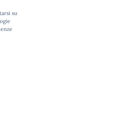
arsi su
logie
tenze