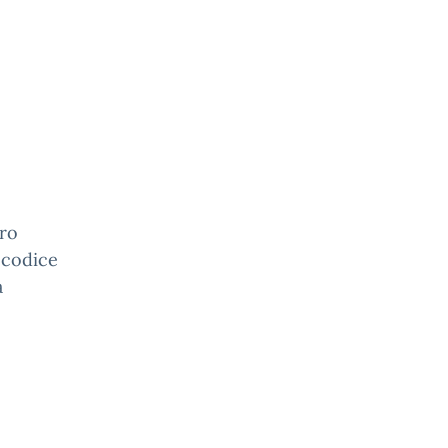
tro
 codice
a