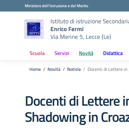
Vai ai contenuti
Vai al menu di navigazione
Vai al footer
Ministero dell'Istruzione e del Merito
Istituto di istruzione Secondar
Enrico Fermi
Via Merine 5, Lecce (Le)
Scuola
Servizi
Novità
Didattica
Home
Novità
Notizie
Docenti di Lettere in
Docenti di Lettere i
Shadowing in Croaz