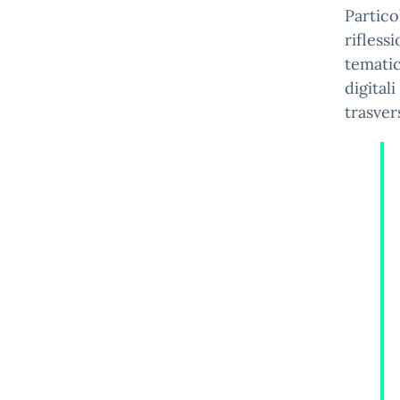
Partico
rifless
tematic
digital
trasver