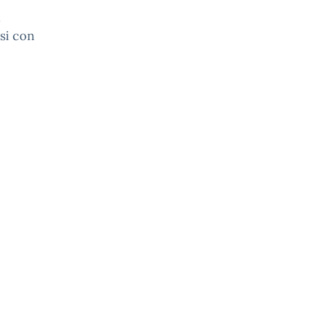
l
si con