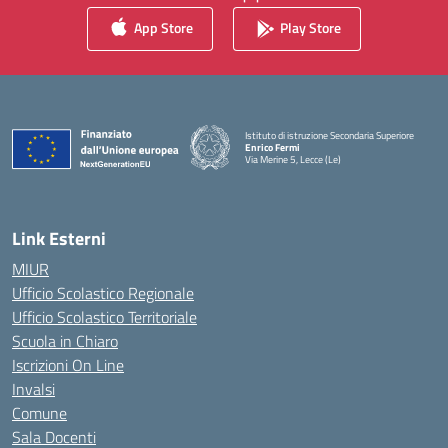
App Store
Play Store
Istituto di istruzione Secondaria Superiore
Enrico Fermi
Via Merine 5, Lecce (Le)
— Visita la pagina iniziale della scuola
Link Esterni
MIUR
Ufficio Scolastico Regionale
Ufficio Scolastico Territoriale
Scuola in Chiaro
Iscrizioni On Line
Invalsi
Comune
Sala Docenti